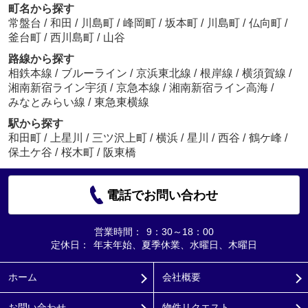
町名から探す
常盤台
/
和田
/
川島町
/
峰岡町
/
坂本町
/
川島町
/
仏向町
/
釜台町
/
西川島町
/
山谷
路線から探す
相鉄本線
/
ブルーライン
/
京浜東北線
/
根岸線
/
横須賀線
/
湘南新宿ライン宇須
/
京急本線
/
湘南新宿ライン高海
/
みなとみらい線
/
東急東横線
駅から探す
和田町
/
上星川
/
三ツ沢上町
/
横浜
/
星川
/
西谷
/
鶴ケ峰
/
保土ケ谷
/
桜木町
/
阪東橋
電話でお問い合わせ
営業時間：
9：30～18：00
定休日：
年末年始、夏季休業、水曜日、木曜日
ホーム
会社概要
お問い合わせ
物件リクエスト