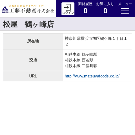
閲覧履歴
お気に入り
メニュー
0
0
松屋 鶴ヶ峰店
神奈川県横浜市旭区鶴ケ峰１丁目１
所在地
２
相鉄本線 鶴ヶ峰駅
交通
相鉄本線 西谷駅
相鉄本線 二俣川駅
URL
http://www.matsuyafoods.co.jp/