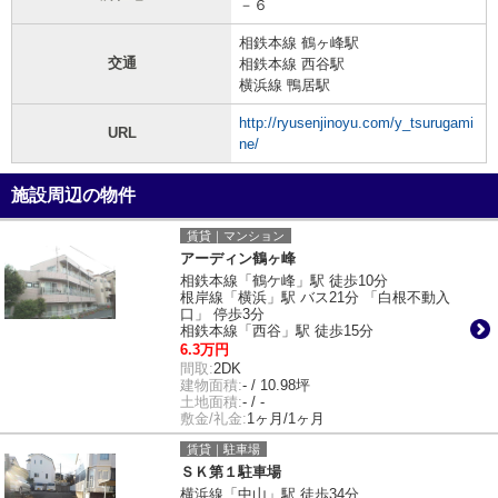
－６
相鉄本線 鶴ヶ峰駅
交通
相鉄本線 西谷駅
横浜線 鴨居駅
http://ryusenjinoyu.com/y_tsurugami
URL
ne/
施設周辺の物件
賃貸｜マンション
アーディン鶴ヶ峰
相鉄本線「鶴ケ峰」駅 徒歩10分
根岸線「横浜」駅 バス21分 「白根不動入
口」 停歩3分
相鉄本線「西谷」駅 徒歩15分
6.3万円
間取:
2DK
建物面積:
- / 10.98坪
土地面積:
- / -
敷金/礼金:
1ヶ月/1ヶ月
賃貸｜駐車場
ＳＫ第１駐車場
横浜線「中山」駅 徒歩34分