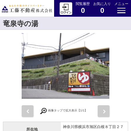
閲覧履歴
お気に入り
メニュー
0
0
竜泉寺の湯
前
次
画像タップで拡大表示【
1
/1】
神奈川県横浜市旭区白根８丁目２７
所在地