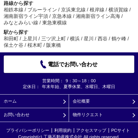
路線から探す
相鉄本線
/
ブルーライン
/
京浜東北線
/
根岸線
/
横須賀線
/
湘南新宿ライン宇須
/
京急本線
/
湘南新宿ライン高海
/
みなとみらい線
/
東急東横線
駅から探す
和田町
/
上星川
/
三ツ沢上町
/
横浜
/
星川
/
西谷
/
鶴ケ峰
/
保土ケ谷
/
桜木町
/
阪東橋
電話でお問い合わせ
営業時間：
9：30～18：00
定休日：
年末年始、夏季休業、水曜日、木曜日
ホーム
会社概要
お問い合わせ
物件リクエスト
プライバシーポリシー
利用規約
アクセスマップ
PCサイト
Copyright(c) 工藤不動産株式会社 All rights reserved.