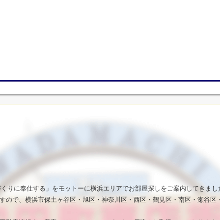
いづくりに奉仕する」をモットーに横浜エリアでお部屋探しをご案内してきまし
すので、横浜市保土ヶ谷区・旭区・神奈川区・西区・鶴見区・南区・瀬谷区