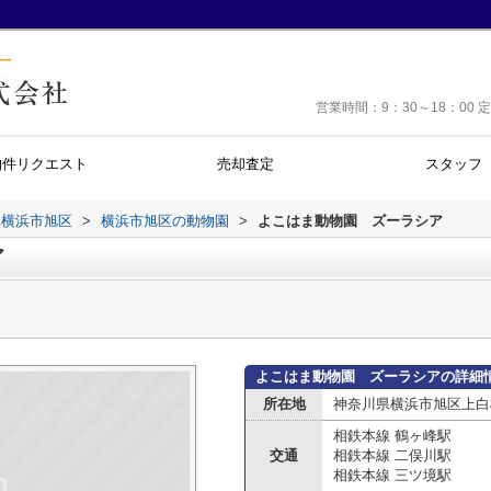
営業時間：9：30～18：0
物件リクエスト
売却査定
スタッフ
横浜市旭区
>
横浜市旭区の動物園
>
よこはま動物園 ズーラシア
ア
よこはま動物園 ズーラシアの詳細
所在地
神奈川県横浜市旭区上白
相鉄本線 鶴ヶ峰駅
交通
相鉄本線 二俣川駅
相鉄本線 三ツ境駅