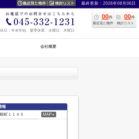
最終更新：2026年08月06日
00
00
件
件
最近見た物件
検討リスト
0 定休日：年末年始、夏季休業、水曜日、木曜日
会社概要
情報
根町１１４５
MAP
▼