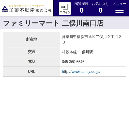
閲覧履歴
お気に入り
メニュー
0
0
ファミリーマート 二俣川南口店
神奈川県横浜市旭区二俣川２丁目２
所在地
３
交通
相鉄本線 二俣川駅
電話
045-360-6546
URL
http://www.family.co.jp/