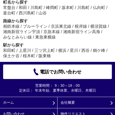
町名から探す
常盤台
/
和田
/
川島町
/
峰岡町
/
坂本町
/
川島町
/
仏向町
/
釜台町
/
西川島町
/
山谷
路線から探す
相鉄本線
/
ブルーライン
/
京浜東北線
/
根岸線
/
横須賀線
/
湘南新宿ライン宇須
/
京急本線
/
湘南新宿ライン高海
/
みなとみらい線
/
東急東横線
駅から探す
和田町
/
上星川
/
三ツ沢上町
/
横浜
/
星川
/
西谷
/
鶴ケ峰
/
保土ケ谷
/
桜木町
/
阪東橋
電話でお問い合わせ
営業時間：
9：30～18：00
定休日：
年末年始、夏季休業、水曜日、木曜日
ホーム
会社概要
お問い合わせ
物件リクエスト