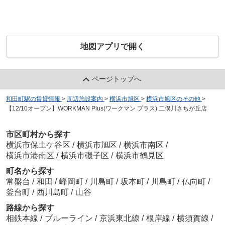
地図アプリで開く
ページトップへ
和田町駅の賃貸情報
>
周辺施設案内
>
横浜市旭区
>
横浜市旭区のその他
>
【12/10オープン】WORKMAN Plus(ワークマン プラス) 二俣川さちが丘店
市区町村から探す
横浜市保土ケ谷区
/
横浜市旭区
/
横浜市南区
/
横浜市港南区
/
横浜市磯子区
/
横浜市鶴見区
町名から探す
常盤台
/
和田
/
峰岡町
/
川島町
/
坂本町
/
川島町
/
仏向町
/
釜台町
/
西川島町
/
山谷
路線から探す
相鉄本線
/
ブルーライン
/
京浜東北線
/
根岸線
/
横須賀線
/