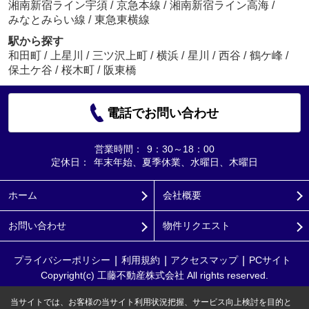
湘南新宿ライン宇須
/
京急本線
/
湘南新宿ライン高海
/
みなとみらい線
/
東急東横線
駅から探す
和田町
/
上星川
/
三ツ沢上町
/
横浜
/
星川
/
西谷
/
鶴ケ峰
/
保土ケ谷
/
桜木町
/
阪東橋
電話でお問い合わせ
営業時間：
9：30～18：00
定休日：
年末年始、夏季休業、水曜日、木曜日
ホーム
会社概要
お問い合わせ
物件リクエスト
プライバシーポリシー
利用規約
アクセスマップ
PCサイト
Copyright(c) 工藤不動産株式会社 All rights reserved.
当サイトでは、お客様の当サイト利用状況把握、サービス向上検討を目的と