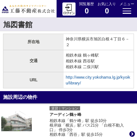
閲覧履歴
お気に入り
メニュー
0
0
旭図書館
神奈川県横浜市旭区白根４丁目６－
所在地
２
相鉄本線 鶴ヶ峰駅
交通
相鉄本線 西谷駅
相鉄本線 二俣川駅
http://www.city.yokohama.lg.jp/kyoik
URL
u/library/
施設周辺の物件
賃貸｜マンション
アーディン鶴ヶ峰
相鉄本線「鶴ケ峰」駅 徒歩10分
根岸線「横浜」駅 バス21分 「白根不動入
口」 停歩3分
相鉄本線「西谷」駅 徒歩15分