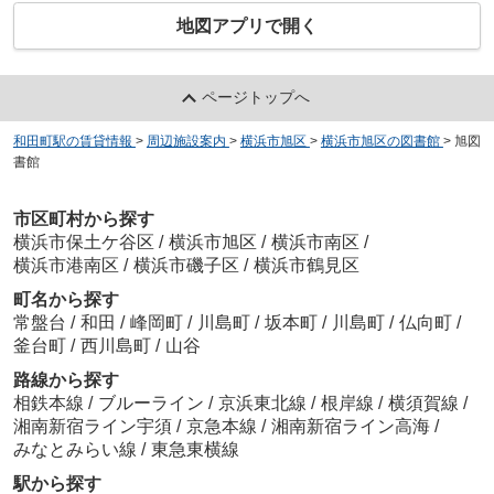
地図アプリで開く
ページトップへ
和田町駅の賃貸情報
>
周辺施設案内
>
横浜市旭区
>
横浜市旭区の図書館
>
旭図
書館
市区町村から探す
横浜市保土ケ谷区
/
横浜市旭区
/
横浜市南区
/
横浜市港南区
/
横浜市磯子区
/
横浜市鶴見区
町名から探す
常盤台
/
和田
/
峰岡町
/
川島町
/
坂本町
/
川島町
/
仏向町
/
釜台町
/
西川島町
/
山谷
路線から探す
相鉄本線
/
ブルーライン
/
京浜東北線
/
根岸線
/
横須賀線
/
湘南新宿ライン宇須
/
京急本線
/
湘南新宿ライン高海
/
みなとみらい線
/
東急東横線
駅から探す