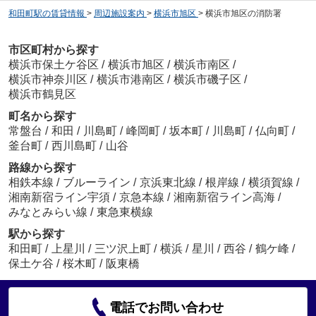
和田町駅の賃貸情報
>
周辺施設案内
>
横浜市旭区
>
横浜市旭区の消防署
市区町村から探す
横浜市保土ケ谷区
/
横浜市旭区
/
横浜市南区
/
横浜市神奈川区
/
横浜市港南区
/
横浜市磯子区
/
横浜市鶴見区
町名から探す
常盤台
/
和田
/
川島町
/
峰岡町
/
坂本町
/
川島町
/
仏向町
/
釜台町
/
西川島町
/
山谷
路線から探す
相鉄本線
/
ブルーライン
/
京浜東北線
/
根岸線
/
横須賀線
/
湘南新宿ライン宇須
/
京急本線
/
湘南新宿ライン高海
/
みなとみらい線
/
東急東横線
駅から探す
和田町
/
上星川
/
三ツ沢上町
/
横浜
/
星川
/
西谷
/
鶴ケ峰
/
保土ケ谷
/
桜木町
/
阪東橋
電話でお問い合わせ