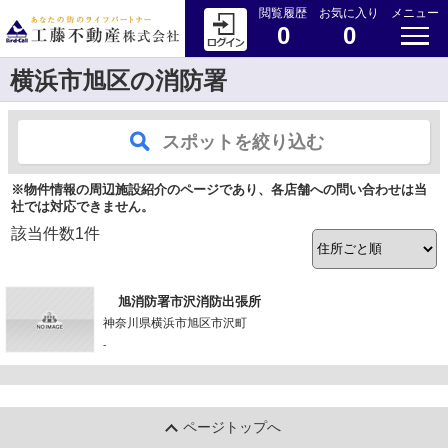
閲覧履歴
お気に入り
メニュー
0
0
横浜市旭区の消防署
スポットを絞り込む
※物件情報の周辺施設紹介のページであり、各店舗への問い合わせは当
社では対応できません。
該当件数
1
件
旭消防署市沢消防出張所
神奈川県横浜市旭区市沢町
-
ページトップへ