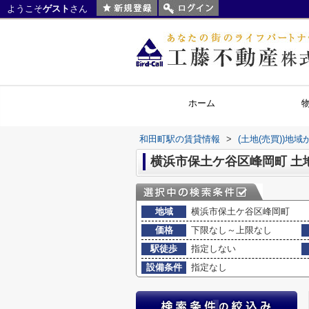
ようこそ
ゲスト
さん
ホーム
和田町駅の賃貸情報
>
(土地(売買))地
横浜市保土ケ谷区峰岡町 土
地域
横浜市保土ケ谷区峰岡町
価格
下限なし～上限なし
駅徒歩
指定しない
設備条件
指定なし