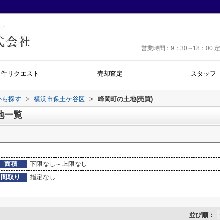
営業時間：9：30～18：0
物件リクエスト
売却査定
スタッフ
域から探す
>
横浜市保土ケ谷区
>
峰岡町の土地(売買)
地一覧
面積
下限なし～上限なし
間取り
指定なし
並び順：