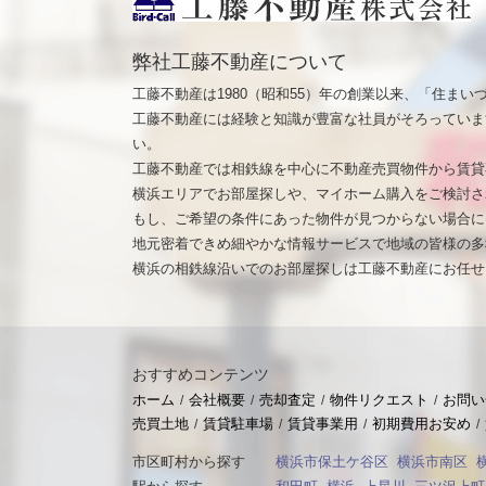
弊社工藤不動産について
工藤不動産は1980（昭和55）年の創業以来、「住ま
工藤不動産には経験と知識が豊富な社員がそろっていま
い。
工藤不動産では相鉄線を中心に不動産売買物件から賃貸
横浜エリアでお部屋探しや、マイホーム購入をご検討さ
もし、ご希望の条件にあった物件が見つからない場合に
地元密着できめ細やかな情報サービスで地域の皆様の多
横浜の相鉄線沿いでのお部屋探しは工藤不動産にお任せ
おすすめコンテンツ
ホーム
会社概要
売却査定
物件リクエスト
お問い
売買土地
賃貸駐車場
賃貸事業用
初期費用お安め
市区町村から探す
横浜市保土ケ谷区
横浜市南区