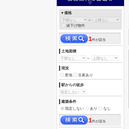
▼価格
～
値下げ物件
1
件が該当
土地面積
～
現況
更地
古家あり
駅からの徒歩
建築条件
指定しない
あり
なし
1
件が該当