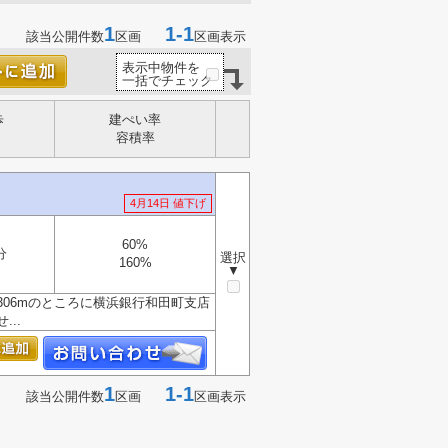
1
1-1
該当公開件数
区画
区画表示
表示中物件を
一括でチェック
歩
建ぺい率
容積率
4月14日 値下げ
60%
分
選択
160%
▼
06mのところに横浜銀行和田町支店
..
1
1-1
該当公開件数
区画
区画表示