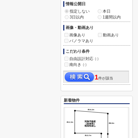
情報公開日
指定しない
本日
3日以内
1週間以内
画像・動画あり
画像あり
動画あり
パノラマあり
こだわり条件
自由設計対応
(-)
南向き
(-)
1
件が該当
新着物件