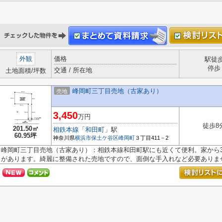
外観
価格
駅徒
停歩
交通 / 所在地
土地面積/坪数
峰岡町三丁目売地（古家あり）
売地
3,450
万円
徒歩8
201.50㎡
相鉄本線
「
和田町
」駅
60.95坪
神奈川県
横浜市保土ケ谷区
峰岡町
３丁目411－2
峰岡町三丁目売地（古家あり）：相鉄本線和田町駅にも近くて便利。家から3
があります。綺麗に整備された売地ですので、面倒な手入れなど必要ありませ.