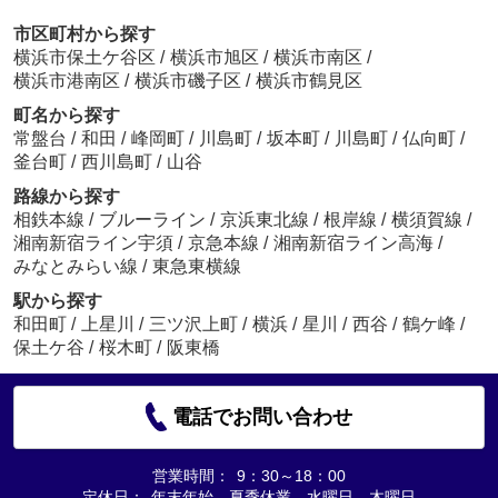
市区町村から探す
横浜市保土ケ谷区
/
横浜市旭区
/
横浜市南区
/
横浜市港南区
/
横浜市磯子区
/
横浜市鶴見区
町名から探す
常盤台
/
和田
/
峰岡町
/
川島町
/
坂本町
/
川島町
/
仏向町
/
釜台町
/
西川島町
/
山谷
路線から探す
相鉄本線
/
ブルーライン
/
京浜東北線
/
根岸線
/
横須賀線
/
湘南新宿ライン宇須
/
京急本線
/
湘南新宿ライン高海
/
みなとみらい線
/
東急東横線
駅から探す
和田町
/
上星川
/
三ツ沢上町
/
横浜
/
星川
/
西谷
/
鶴ケ峰
/
保土ケ谷
/
桜木町
/
阪東橋
電話でお問い合わせ
営業時間：
9：30～18：00
定休日：
年末年始、夏季休業、水曜日、木曜日