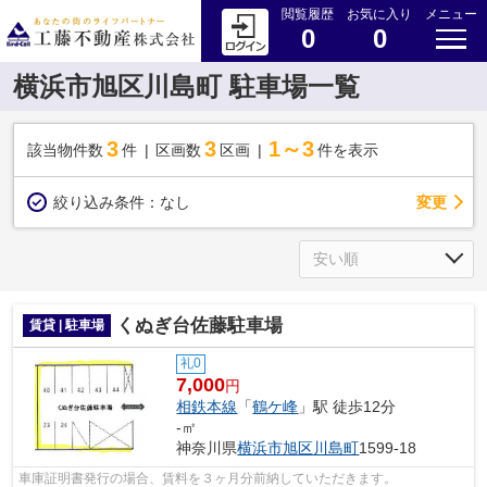
閲覧履歴
お気に入り
メニュー
0
0
横浜市旭区川島町 駐車場一覧
3
3
1～3
該当物件数
件
区画数
区画
件を表示
変更
絞り込み条件：
なし
くぬぎ台佐藤駐車場
賃貸 | 駐車場
礼0
7,000
円
相鉄本線
「
鶴ケ峰
」駅 徒歩12分
-㎡
神奈川県
横浜市旭区
川島町
1599-18
車庫証明書発行の場合、賃料を３ヶ月分前納していただきます。