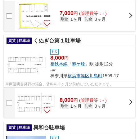
7,000
円
(管理費等：- )
1ヶ月
0ヶ月
敷金
礼金
くぬぎ台第１駐車場
賃貸 | 駐車場
礼0
8,000
円
相鉄本線
「
鶴ケ峰
」駅 徒歩12分
-㎡
神奈川県
横浜市旭区
川島町
1599-17
車庫証明書発行の場合、賃料を３ヶ月分前納していただきます。
8,000
円
(管理費等：- )
1ヶ月
0ヶ月
敷金
礼金
興和台駐車場
賃貸 | 駐車場
礼0