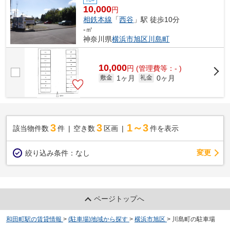
10,000
円
相鉄本線
「
西谷
」駅 徒歩10分
-㎡
神奈川県
横浜市旭区
川島町
10,000
円
(管理費等：- )
1ヶ月
0ヶ月
敷金
礼金
3
3
1～3
該当物件数
件
空き数
区画
件を表示
変更
絞り込み条件：
なし
ページトップへ
和田町駅の賃貸情報
>
(駐車場)地域から探す
>
横浜市旭区
>
川島町の駐車場