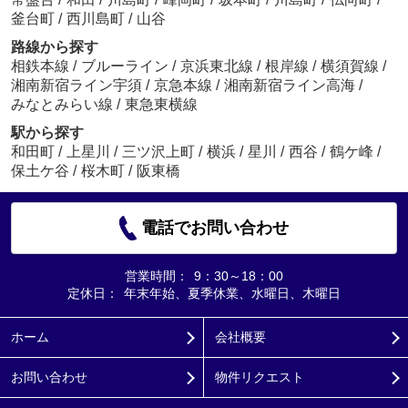
釜台町
/
西川島町
/
山谷
路線から探す
相鉄本線
/
ブルーライン
/
京浜東北線
/
根岸線
/
横須賀線
/
湘南新宿ライン宇須
/
京急本線
/
湘南新宿ライン高海
/
みなとみらい線
/
東急東横線
駅から探す
和田町
/
上星川
/
三ツ沢上町
/
横浜
/
星川
/
西谷
/
鶴ケ峰
/
保土ケ谷
/
桜木町
/
阪東橋
電話でお問い合わせ
営業時間：
9：30～18：00
定休日：
年末年始、夏季休業、水曜日、木曜日
ホーム
会社概要
お問い合わせ
物件リクエスト