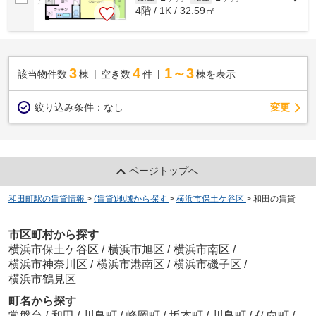
4階 / 1K / 32.59㎡
3
4
1～3
該当物件数
棟
空き数
件
棟を表示
変更
絞り込み条件：
なし
ページトップへ
和田町駅の賃貸情報
>
(賃貸)地域から探す
>
横浜市保土ケ谷区
>
和田の賃貸
市区町村から探す
横浜市保土ケ谷区
/
横浜市旭区
/
横浜市南区
/
横浜市神奈川区
/
横浜市港南区
/
横浜市磯子区
/
横浜市鶴見区
町名から探す
常盤台
/
和田
/
川島町
/
峰岡町
/
坂本町
/
川島町
/
仏向町
/