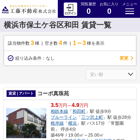
閲覧履歴
お気に入り
メニュー
0
0
横浜市保土ケ谷区和田 賃貸一覧
3
4
1～3
該当物件数
棟
空き数
件
棟を表示
変更
絞り込み条件：
なし
コーポ真珠苑
賃貸 | アパート
3.5
4.9
万円～
万円
相鉄本線
「
和田町
」駅 徒歩9分
ブルーライン
「
三ツ沢上町
」駅 徒歩28分
根岸線
「
横浜
」駅 バス17分 「常盤園
前」 停歩4分
築46年 / 19.00㎡～25.00㎡