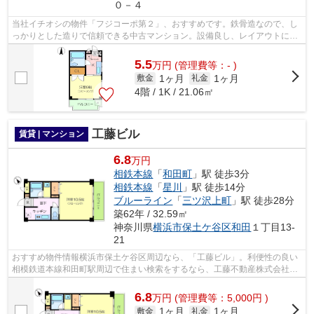
０－４
当社イチオシの物件「フジコーポ第２」、おすすめです。鉄骨造なので、し
っかりとした造りで信頼できる中古マンション。設備良し、レイアウトにも
こだわりのあるマンション。駐輪場付...
5.5
万
円
(管理費等：- )
1ヶ月
1ヶ月
敷金
礼金
4階 / 1K / 21.06㎡
工藤ビル
賃貸 | マンション
6.8
万円
相鉄本線
「
和田町
」駅 徒歩3分
相鉄本線
「
星川
」駅 徒歩14分
ブルーライン
「
三ツ沢上町
」駅 徒歩28分
築62年 / 32.59㎡
神奈川県
横浜市保土ケ谷区
和田
１丁目13-
21
おすすめ物件情報横浜市保土ケ谷区周辺なら、「工藤ビル」。利便性の良い
相模鉄道本線和田町駅周辺で住まい検索をするなら、工藤不動産株式会社に
ご連絡下さい。info@kudofudosan.co.j...
6.8
万
円
(管理費等：5,000円 )
1ヶ月
1ヶ月
敷金
礼金