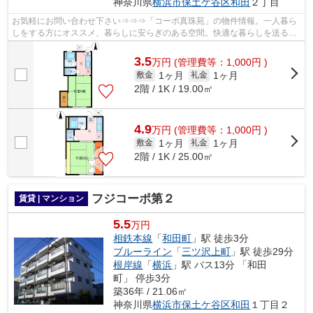
神奈川県
横浜市保土ケ谷区
和田
２丁目
お気軽にお問い合わせ下さい⇒⇒⇒「コーポ真珠苑」の物件情報。一人暮ら
しをする方にオススメ、暮らしに安らぎのある空間。快適な暮らしを送るた
めのエアコンを完備したアパートとなって...
3.5
万
円
(管理費等：1,000円 )
1ヶ月
1ヶ月
敷金
礼金
2階 / 1K / 19.00㎡
4.9
万
円
(管理費等：1,000円 )
1ヶ月
1ヶ月
敷金
礼金
2階 / 1K / 25.00㎡
フジコーポ第２
賃貸 | マンション
5.5
万円
相鉄本線
「
和田町
」駅 徒歩3分
ブルーライン
「
三ツ沢上町
」駅 徒歩29分
根岸線
「
横浜
」駅 バス13分 「和田
町」 停歩3分
築36年 / 21.06㎡
神奈川県
横浜市保土ケ谷区
和田
１丁目２