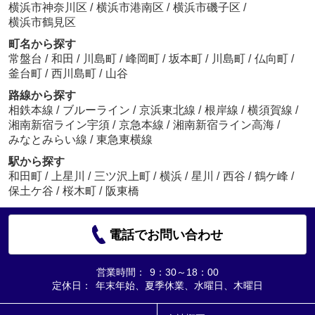
横浜市神奈川区
/
横浜市港南区
/
横浜市磯子区
/
横浜市鶴見区
町名から探す
常盤台
/
和田
/
川島町
/
峰岡町
/
坂本町
/
川島町
/
仏向町
/
釜台町
/
西川島町
/
山谷
路線から探す
相鉄本線
/
ブルーライン
/
京浜東北線
/
根岸線
/
横須賀線
/
湘南新宿ライン宇須
/
京急本線
/
湘南新宿ライン高海
/
みなとみらい線
/
東急東横線
駅から探す
和田町
/
上星川
/
三ツ沢上町
/
横浜
/
星川
/
西谷
/
鶴ケ峰
/
保土ケ谷
/
桜木町
/
阪東橋
電話でお問い合わせ
営業時間：
9：30～18：00
定休日：
年末年始、夏季休業、水曜日、木曜日