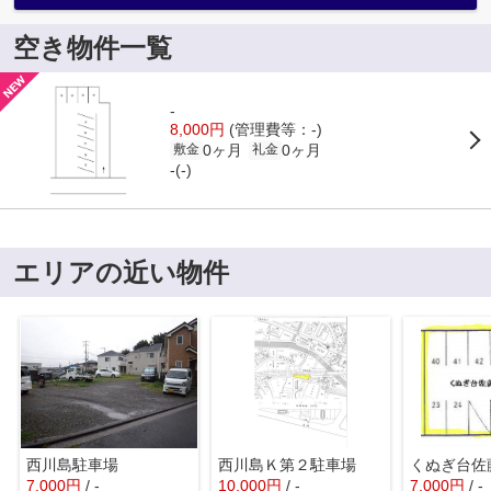
空き物件一覧
-
8,000円
(管理費等：-)
0ヶ月
0ヶ月
敷金
礼金
-(-)
エリアの近い物件
西川島駐車場
西川島Ｋ第２駐車場
くぬぎ台佐
7,000
円
/ -
10,000
円
/ -
7,000
円
/ -