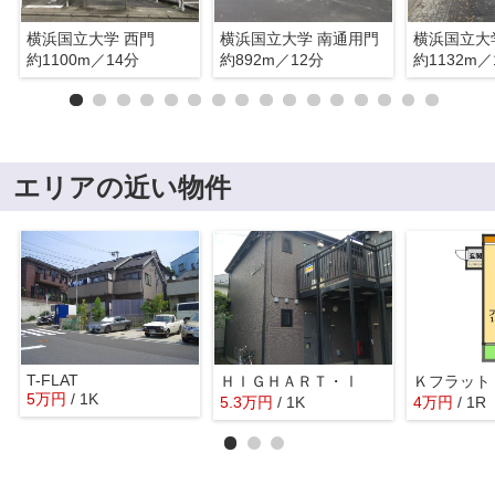
横浜国立大学 西門
横浜国立大学 南通用門
横浜国立大
約1100m／14分
約892m／12分
約1132m／
エリアの近い物件
T-FLAT
ＨＩＧＨＡＲＴ・Ⅰ
Ｋフラット
5
万
円
/ 1K
5.3
万
円
/ 1K
4
万
円
/ 1R