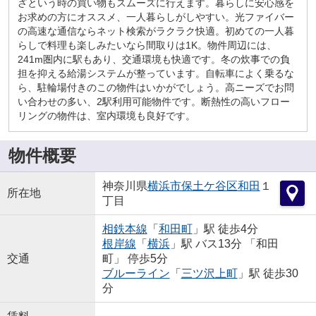
ざという時の買い物もスムーズに行えます。暮らしに安心感を
お求めの方にオススメ、一人暮らしがしやすい。光ファイバー
の高速な通信ならネット検索がラクラク快適。初めての一人暮
らしで料理も楽しみたいなら間取りは1K。物件周辺には、
241m圏内に駅もあり、交通環境も快適です。冬の炊事での負
担を抑える給湯システムが整っています。自転車によく乗るな
ら、駐輪場付きのこの物件はいかがでしょう。高ニーズでお問
い合わせの多い、2駅利用可能物件です。断熱性の高いフロー
リングの物件は、室内環境も良好です。
物件概要
神奈川県
横浜市保土ケ谷区
和田
１
所在地
丁目
相鉄本線
「
和田町
」駅 徒歩4分
根岸線
「
横浜
」駅 バス13分 「和田
交通
町」 停歩5分
ブルーライン
「
三ツ沢上町
」駅 徒歩30
分