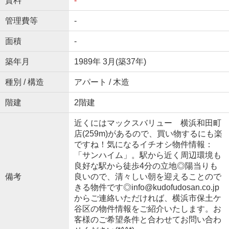
賃料
-
管理費等
-
面積
-
築年月
1989年 3月(築37年)
種別 / 構造
アパート / 木造
階建
2階建
近くにはマックスバリュー 横浜和田町
店(259m)があるので、買い物するにも楽
ですね！気になるイチオシ物件情報：
「サンハイム」。駅から近く周辺環境も
良好な駅から徒歩4分の立地◎陽当りも
備考
良いので、清々しい朝を迎えることので
きる物件です◎info@kudofudosan.co.jp
からご連絡いただければ、横浜市保土ケ
谷区の物件情報をご紹介いたします。お
客様のご希望条件と合わせてお問い合わ