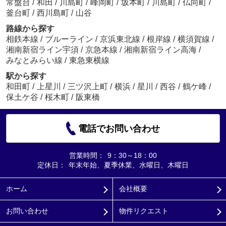
常盤台
/
和田
/
川島町
/
峰岡町
/
坂本町
/
川島町
/
仏向町
/
釜台町
/
西川島町
/
山谷
路線から探す
相鉄本線
/
ブルーライン
/
京浜東北線
/
根岸線
/
横須賀線
/
湘南新宿ライン宇須
/
京急本線
/
湘南新宿ライン高海
/
みなとみらい線
/
東急東横線
駅から探す
和田町
/
上星川
/
三ツ沢上町
/
横浜
/
星川
/
西谷
/
鶴ケ峰
/
保土ケ谷
/
桜木町
/
阪東橋
電話でお問い合わせ
営業時間：
9：30～18：00
定休日：
年末年始、夏季休業、水曜日、木曜日
ホーム
会社概要
お問い合わせ
物件リクエスト