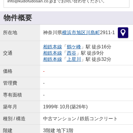
info@kudofudosan.co.jpまでお問い合わせください。
物件概要
所在地
神奈川県
横浜市旭区
川島町
2911-1
相鉄本線
「
鶴ケ峰
」駅 徒歩16分
交通
相鉄本線
「
西谷
」駅 徒歩9分
相鉄本線
「
上星川
」駅 徒歩32分
価格
-
管理費
-
専有面積
-
築年月
1999年 10月(築26年)
種別 / 構造
中古マンション / 鉄筋コンクリート
階建
3階建 地下1階