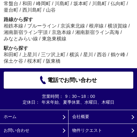
常盤台
/
和田
/
峰岡町
/
川島町
/
坂本町
/
川島町
/
仏向町
/
釜台町
/
西川島町
/
山谷
路線から探す
相鉄本線
/
ブルーライン
/
京浜東北線
/
根岸線
/
横須賀線
/
湘南新宿ライン宇須
/
京急本線
/
湘南新宿ライン高海
/
みなとみらい線
/
東急東横線
駅から探す
和田町
/
上星川
/
三ツ沢上町
/
横浜
/
星川
/
西谷
/
鶴ケ峰
/
保土ケ谷
/
桜木町
/
阪東橋
電話でお問い合わせ
営業時間：
9：30～18：00
定休日：
年末年始、夏季休業、水曜日、木曜日
ホーム
会社概要
お問い合わせ
物件リクエスト