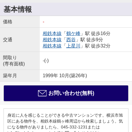
基本情報
価格
-
相鉄本線
「
鶴ケ峰
」駅 徒歩16分
交通
相鉄本線
「
西谷
」駅 徒歩9分
相鉄本線
「
上星川
」駅 徒歩32分
間取り
-(-)
(専有面積)
築年月
1999年 10月(築26年)
お問い合わせ(無料)
身近に人を感じることができる中古マンションです。横浜市旭
区にある物件を、相鉄本線鶴ヶ峰周辺から検索しましょう。気
になる物件がありましたら、045-332-1231または