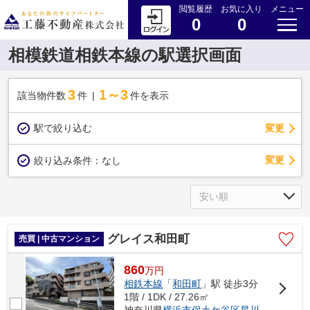
閲覧履歴
お気に入り
メニュー
0
0
相模鉄道相鉄本線の駅選択画面
3
1～3
該当物件数
件
件を表示
駅で絞り込む
変更
変更
絞り込み条件：
なし
グレイス和田町
売買 | 中古マンション
860
万
円
相鉄本線
「
和田町
」駅 徒歩3分
1階 / 1DK / 27.26㎡