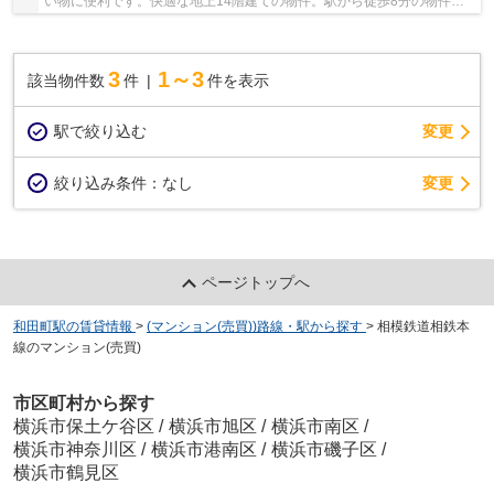
い物に便利です。快適な地上14階建ての物件。駅から徒歩8分の物件で
す。エレベーター付きの物件です。快適な住環...
3
1～3
該当物件数
件
件を表示
駅で絞り込む
変更
変更
絞り込み条件：
なし
ページトップへ
和田町駅の賃貸情報
>
(マンション(売買))路線・駅から探す
>
相模鉄道相鉄本
線のマンション(売買)
市区町村から探す
横浜市保土ケ谷区
/
横浜市旭区
/
横浜市南区
/
横浜市神奈川区
/
横浜市港南区
/
横浜市磯子区
/
横浜市鶴見区