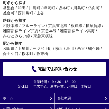
町名から探す
常盤台
/
和田
/
川島町
/
峰岡町
/
坂本町
/
川島町
/
仏向町
/
釜台町
/
西川島町
/
山谷
路線から探す
相鉄本線
/
ブルーライン
/
京浜東北線
/
根岸線
/
横須賀線
/
湘南新宿ライン宇須
/
京急本線
/
湘南新宿ライン高海
/
みなとみらい線
/
東急東横線
駅から探す
和田町
/
上星川
/
三ツ沢上町
/
横浜
/
星川
/
西谷
/
鶴ケ峰
/
保土ケ谷
/
桜木町
/
阪東橋
電話でお問い合わせ
営業時間：
9：30～18：00
定休日：
年末年始、夏季休業、水曜日、木曜日
ホーム
会社概要
お問い合わせ
物件リクエスト