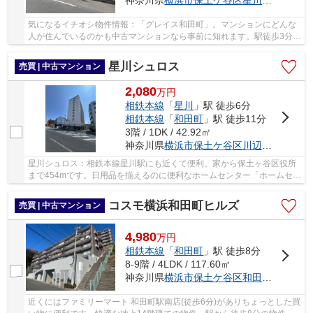
神奈川県
横浜市保土ケ谷区
星川
３丁目9－6
気になるイチオシ物件情報：「グレイス和田町」。マンションにどんな
人が住んでいるのかも中古マンションなら事前に知れます。駅徒歩3分と
いう立地が魅力的な物件です。工藤不動産がご...
星川シュロス
売買 | 中古マンション
2,080
万
円
相鉄本線
「
星川
」駅 徒歩6分
相鉄本線
「
和田町
」駅 徒歩11分
3階 / 1DK / 42.92㎡
神奈川県
横浜市保土ケ谷区
川辺町
15－5
星川シュロス：相鉄本線星川駅にも近くて便利。家から保土ヶ谷区役所
まで454mです。日用品を揃えるのに便利なホームセンター「ホームセン
ターコーナン保土ヶ谷星川店」まで、244mです...
コスモ横浜和田町ヒルズ
売買 | 中古マンション
4,980
万
円
相鉄本線
「
和田町
」駅 徒歩8分
8-9階 / 4LDK / 117.60㎡
神奈川県
横浜市保土ケ谷区
和田
２丁目
近くにはファミリーマート 和田町駅南店(徒歩6分)がありちょっとした買