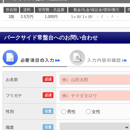
所在階
賃料
管理費・共益費
敷金/礼金/保証金/償却/敷引
1階
3.5万円
1,000円
/
/
/
/
1ヶ月
1ヶ月
-
-
-
パークサイド常盤台
へのお問い合わせ
お名前
必須
フリガナ
必須
性別
任意
男性
女性
職業
任意