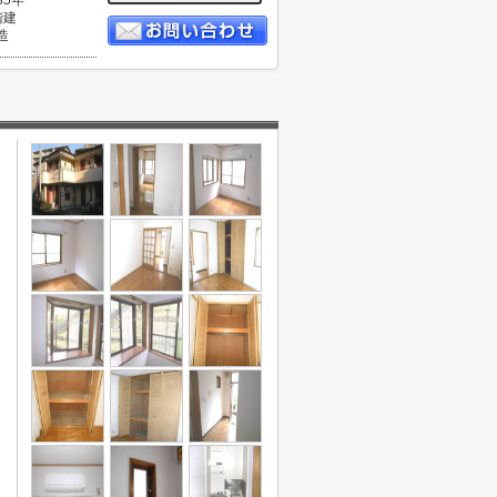
35年
階建
造