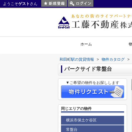
ようこそ
ゲスト
さん
ホーム
和田町駅の賃貸情報
>
物件カタログ
>
パークサイド常盤台
▼ご希望の物件をお探しします
同じエリアの物件
横浜市保土ケ谷区
常盤台