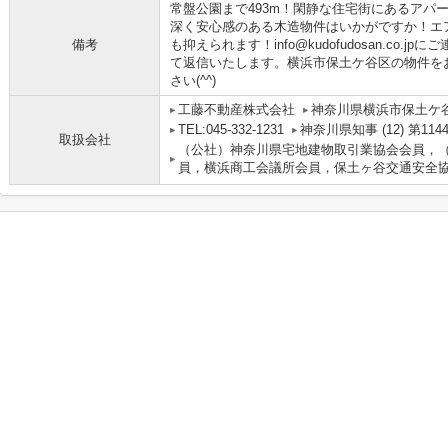
常盤公園まで493m！閑静な住宅街にあるアパ
深く安心感のある木造物件はいかがですか！エ
備考
も抑えられます！info@kudofudosan.co
て返信いたします。横浜市保土ケ谷区の物件を
さい(^^)
工藤不動産株式会社
神奈川県横浜市保土ケ谷
TEL:045-332-1231
神奈川県知事 (12) 第114
取扱会社
（公社）神奈川県宅地建物取引業協会会員，
員，横浜商工会議所会員，保土ヶ谷交通安全