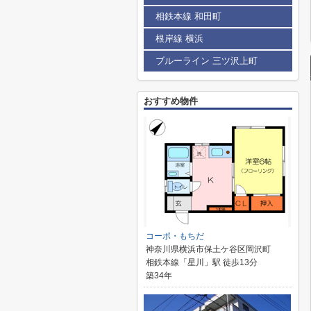
相鉄本線 和田町
根岸線 横浜
ブルーライン 三ツ沢上町
おすすめ物件
コーポ・もちだ
神奈川県横浜市保土ケ谷区岡沢町
相鉄本線「星川」駅 徒歩13分
築34年