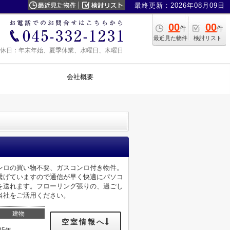
最終更新：2026年08月09日
00
00
件
件
最近見た物件
検討リスト
0 定休日：年末年始、夏季休業、水曜日、木曜日
会社概要
ンロの買い物不要、ガスコンロ付き物件。
繋げていますので通信が早く快適にパソコ
を送れます。フローリング張りの、過ごし
当社をご活用ください。
建物
空室情報へ