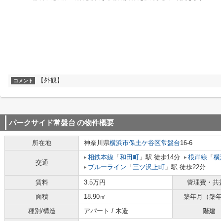
【外観】
コメント
パークサイド常盤台
の物件概要
所在地
神奈川県
横浜市保土ケ谷区
常盤台
16-6
相鉄本線
「
和田町
」駅 徒歩14分
根岸線
「
横
交通
ブルーライン
「
三ツ沢上町
」駅 徒歩22分
賃料
3.5万円
管理費・共
面積
18.90㎡
築年月（築
種別/構造
アパート / 木造
階建