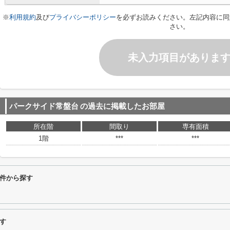
※
利用規約
及び
プライバシーポリシー
を必ずお読みください。左記内容に同
さい。
未入力項目がありま
パークサイド常盤台
の過去に掲載したお部屋
所在階
間取り
専有面積
1階
***
***
件から探す
す