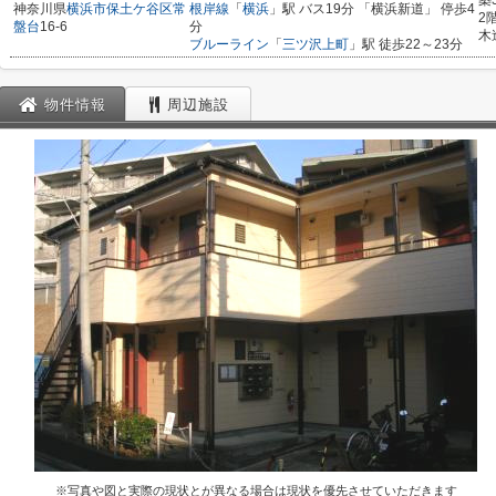
築
神奈川県
横浜市保土ケ谷区
常
根岸線
「
横浜
」駅 バス19分 「横浜新道」 停歩4
2
盤台
16-6
分
木
ブルーライン
「
三ツ沢上町
」駅 徒歩22～23分
物件情報
周辺施設
※写真や図と実際の現状とが異なる場合は現状を優先させていただきます