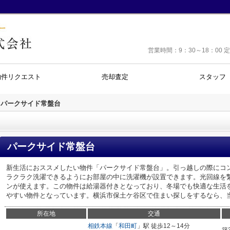
営業時間：9：30～18：0
物件リクエスト
売却査定
スタッフ
パークサイド常盤台
パークサイド常盤台
新生活におススメしたい物件「パークサイド常盤台」。引っ越しの際にコ
ラクラク洗濯できるようにお部屋の中に洗濯機が設置できます。光回線を
ンが使えます。この物件は給湯器付きとなっており、冬場でも快適な生活
やすい物件となっています。横浜市保土ケ谷区で住まい探しをするなら、
所在地
交通
相鉄本線
「
和田町
」駅 徒歩12～14分