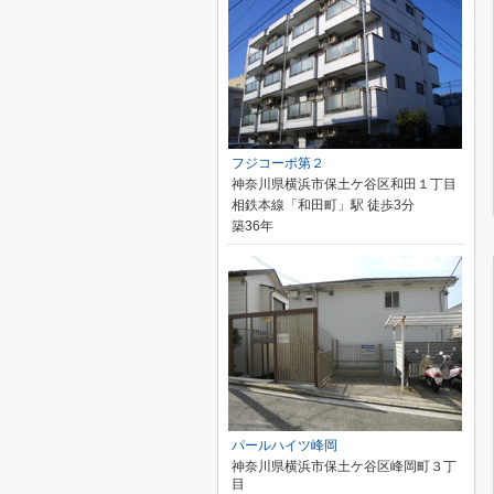
フジコーポ第２
神奈川県横浜市保土ケ谷区和田１丁目
相鉄本線「和田町」駅 徒歩3分
築36年
パールハイツ峰岡
神奈川県横浜市保土ケ谷区峰岡町３丁
目