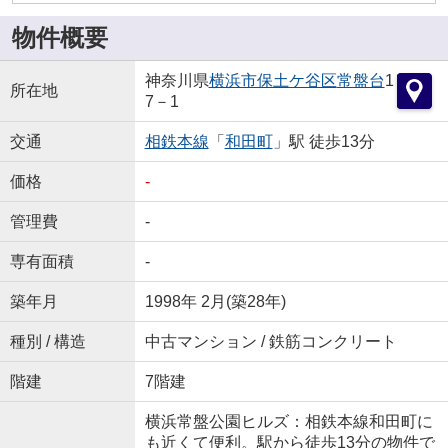
物件概要
神奈川県
横浜市保土ケ谷区
常盤台
1
所在地
7－1
交通
相鉄本線
「
和田町
」駅 徒歩13分
価格
-
管理費
-
専有面積
-
築年月
1998年 2月(築28年)
種別 / 構造
中古マンション / 鉄筋コンクリート
階建
7階建
横浜常盤公園ヒルズ：相鉄本線和田町に
も近くて便利。駅から徒歩13分の物件で