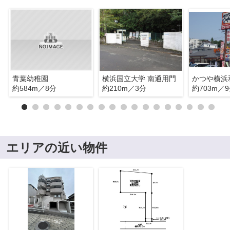
青葉幼稚園
横浜国立大学 南通用門
かつや横浜
約584m／8分
約210m／3分
約703m／
エリアの近い物件