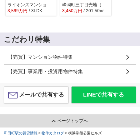
ライオンズマンション横浜常盤台
峰岡町三丁目売地（古家あり）
3,599
万
円
/ 3LDK
3,450
万
円
/ 201.50㎡
こだわり特集
【売買】マンション物件特集
【売買】事業用・投資用物件特集
メールで共有する
LINEで共有する
ページトップへ
和田町駅の賃貸情報
>
物件カタログ
>
横浜常盤公園ヒルズ