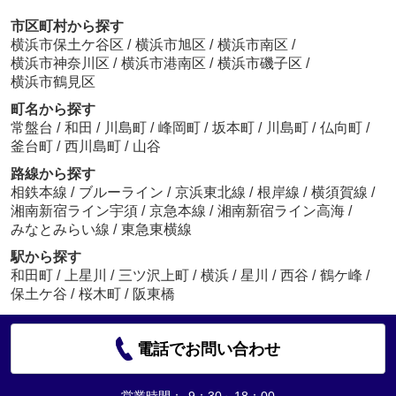
市区町村から探す
横浜市保土ケ谷区
/
横浜市旭区
/
横浜市南区
/
横浜市神奈川区
/
横浜市港南区
/
横浜市磯子区
/
横浜市鶴見区
町名から探す
常盤台
/
和田
/
川島町
/
峰岡町
/
坂本町
/
川島町
/
仏向町
/
釜台町
/
西川島町
/
山谷
路線から探す
相鉄本線
/
ブルーライン
/
京浜東北線
/
根岸線
/
横須賀線
/
湘南新宿ライン宇須
/
京急本線
/
湘南新宿ライン高海
/
みなとみらい線
/
東急東横線
駅から探す
和田町
/
上星川
/
三ツ沢上町
/
横浜
/
星川
/
西谷
/
鶴ケ峰
/
保土ケ谷
/
桜木町
/
阪東橋
電話でお問い合わせ
営業時間：
9：30～18：00