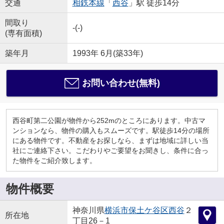
交通
相鉄本線
「
西谷
」駅 徒歩14分
間取り
-(-)
(専有面積)
築年月
1993年 6月(築33年)
お問い合わせ(無料)
西谷町第二公園が物件から252mのところにあります。中古マ
ンションなら、物件の購入もスムーズです。駅徒歩14分の場所
にある物件です。不動産をお探しなら、まずは地域に詳しい当
社にご連絡下さい。こだわりやご要望をお聞きし、条件に合っ
た物件をご紹介致します。
物件概要
神奈川県
横浜市保土ケ谷区
西谷
２
所在地
丁目26－1