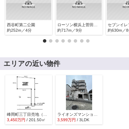
西谷町第二公園
ローソン横浜上菅田町店
約252m／4分
約717m／9分
約630m／
エリアの近い物件
峰岡町三丁目売地（古家あり）
ライオンズマンション横浜常盤台
3,450
万
円
/ 201.50㎡
3,599
万
円
/ 3LDK