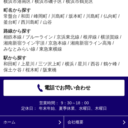
横浜市港南区
/
横浜市磯子区
/
横浜市鶴見区
町名から探す
常盤台
/
和田
/
峰岡町
/
川島町
/
坂本町
/
川島町
/
仏向町
/
釜台町
/
西川島町
/
山谷
路線から探す
相鉄本線
/
ブルーライン
/
京浜東北線
/
根岸線
/
横須賀線
/
湘南新宿ライン宇須
/
京急本線
/
湘南新宿ライン高海
/
みなとみらい線
/
東急東横線
駅から探す
和田町
/
上星川
/
三ツ沢上町
/
横浜
/
星川
/
西谷
/
鶴ケ峰
/
保土ケ谷
/
桜木町
/
阪東橋
電話でお問い合わせ
営業時間：
9：30～18：00
定休日：
年末年始、夏季休業、水曜日、木曜日
ホーム
会社概要