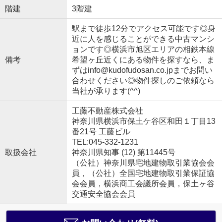
階建
3階建
駅まで徒歩12分でアクセス可能です◎身
近に人を感じることができる中古マンシ
ョンです◎横浜市旭区エリアの相鉄本線
備考
希望ヶ丘近くにある物件を探すなら、ま
ずはinfo@kudofudosan.co.jpまでお問い
合わせください◎物件探しのご依頼なら
当社が承ります(^^)
工藤不動産株式会社
神奈川県横浜市保土ケ谷区和田１丁目13
番21号 工藤ビル
TEL:045-332-1231
取扱会社
神奈川県知事 (12) 第11445号
（公社）神奈川県宅地建物取引業協会会
員，（公社）全国宅地建物取引業保証協
会会員，横浜商工会議所会員，保土ヶ谷
交通安全協会会員