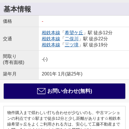
基本情報
価格
-
相鉄本線
「
希望ケ丘
」駅 徒歩12分
交通
相鉄本線
「
二俣川
」駅 徒歩22分
相鉄本線
「
三ツ境
」駅 徒歩19分
間取り
-(-)
(専有面積)
築年月
2001年 1月(築25年)
お問い合わせ(無料)
物件購入まで煩わしい打ち合わせが少ないのも、中古マンショ
ンの利点です☆駅まで徒歩12分と少し距離があります☆相鉄本
線希望ヶ丘をよくご利用される方は、安心して工藤不動産まで