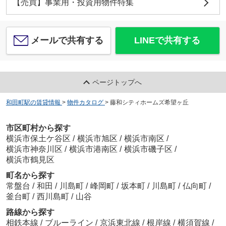
【売買】事業用・投資用物件特集
メールで共有する
LINEで共有する
ページトップへ
和田町駅の賃貸情報
>
物件カタログ
>
藤和シティホームズ希望ヶ丘
市区町村から探す
横浜市保土ケ谷区
/
横浜市旭区
/
横浜市南区
/
横浜市神奈川区
/
横浜市港南区
/
横浜市磯子区
/
横浜市鶴見区
町名から探す
常盤台
/
和田
/
川島町
/
峰岡町
/
坂本町
/
川島町
/
仏向町
/
釜台町
/
西川島町
/
山谷
路線から探す
相鉄本線
/
ブルーライン
/
京浜東北線
/
根岸線
/
横須賀線
/