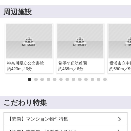
周辺施設
神奈川県立公文書館
希望ケ丘幼稚園
横浜市立中
約423m／6分
約469m／6分
約690m／
こだわり特集
【売買】マンション物件特集