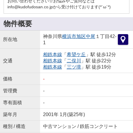
お問い合わせください☆お悩みやご質問などは
info@kudofudosan.co.jpから受け付けております(*´ω`*)
物件概要
神奈川県
横浜市旭区
中尾
１丁目42-
所在地
1
相鉄本線
「
希望ケ丘
」駅 徒歩12分
交通
相鉄本線
「
二俣川
」駅 徒歩22分
相鉄本線
「
三ツ境
」駅 徒歩19分
価格
-
管理費
-
専有面積
-
築年月
2001年 1月(築25年)
種別 / 構造
中古マンション / 鉄筋コンクリート