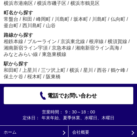
横浜市港南区
/
横浜市磯子区
/
横浜市鶴見区
町名から探す
常盤台
/
和田
/
峰岡町
/
川島町
/
坂本町
/
川島町
/
仏向町
/
釜台町
/
西川島町
/
山谷
路線から探す
相鉄本線
/
ブルーライン
/
京浜東北線
/
根岸線
/
横須賀線
/
湘南新宿ライン宇須
/
京急本線
/
湘南新宿ライン高海
/
みなとみらい線
/
東急東横線
駅から探す
和田町
/
上星川
/
三ツ沢上町
/
横浜
/
星川
/
西谷
/
鶴ケ峰
/
保土ケ谷
/
桜木町
/
阪東橋
電話でお問い合わせ
営業時間：
9：30～18：00
定休日：
年末年始、夏季休業、水曜日、木曜日
ホーム
会社概要