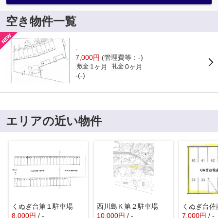
空き物件一覧
-
7,000円
(管理費等：-)
1ヶ月
0ヶ月
敷金
礼金
-(-)
エリアの近い物件
くぬぎ台第１駐車場
西川島Ｋ第２駐車場
くぬぎ台佐
8,000
円
/ -
10,000
円
/ -
7,000
円
/ -