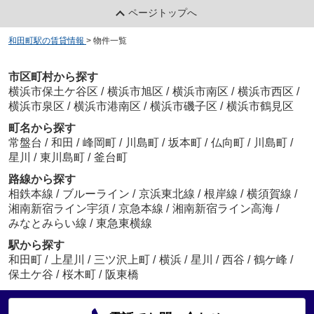
ページトップへ
和田町駅の賃貸情報
>
物件一覧
市区町村から探す
横浜市保土ケ谷区
/
横浜市旭区
/
横浜市南区
/
横浜市西区
/
横浜市泉区
/
横浜市港南区
/
横浜市磯子区
/
横浜市鶴見区
町名から探す
常盤台
/
和田
/
峰岡町
/
川島町
/
坂本町
/
仏向町
/
川島町
/
星川
/
東川島町
/
釜台町
路線から探す
相鉄本線
/
ブルーライン
/
京浜東北線
/
根岸線
/
横須賀線
/
湘南新宿ライン宇須
/
京急本線
/
湘南新宿ライン高海
/
みなとみらい線
/
東急東横線
駅から探す
和田町
/
上星川
/
三ツ沢上町
/
横浜
/
星川
/
西谷
/
鶴ケ峰
/
保土ケ谷
/
桜木町
/
阪東橋