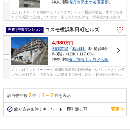
神奈川県
横浜市保土ケ谷区
常盤台
80－44
こだわりポイント満載のライオンズマンション横浜常盤台。駅まで徒歩
13分の場所に立地しています。多くの方に好評な、清潔感のある室内が
魅力の中古マンションです。こちらは利便性の...
コスモ横浜和田町ヒルズ
売買 | 中古マンション
4,980
万
円
相鉄本線
「
和田町
」駅 徒歩8分
8-9階 / 4LDK / 117.60㎡
神奈川県
横浜市保土ケ谷区
和田
２丁目
近くにはファミリーマート 和田町駅南店(徒歩6分)がありちょっとした買
い物に便利です。快適な地上14階建ての物件。駅から徒歩8分の物件で
す。エレベーター付きの物件です。快適な住環...
2
1～2
該当物件数
件
件を表示
変更
絞り込み条件：
キーワード：即引渡し可