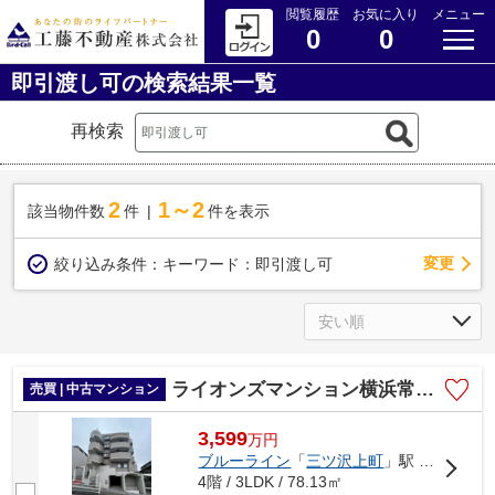
閲覧履歴
お気に入り
メニュー
0
0
即引渡し可の検索結果一覧
再検索
2
1～2
該当物件数
件
件を表示
変更
絞り込み条件：
キーワード：即引渡し可
ライオンズマンション横浜常盤台
売買 | 中古マンション
3,599
万
円
ブルーライン
「
三ツ沢上町
」駅 徒歩13分
4階 / 3LDK / 78.13㎡