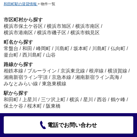
和田町駅の賃貸情報
>
物件一覧
市区町村から探す
横浜市保土ケ谷区
/
横浜市旭区
/
横浜市南区
/
横浜市港南区
/
横浜市磯子区
/
横浜市鶴見区
町名から探す
常盤台
/
和田
/
峰岡町
/
川島町
/
坂本町
/
川島町
/
仏向町
/
釜台町
/
西川島町
/
山谷
路線から探す
相鉄本線
/
ブルーライン
/
京浜東北線
/
根岸線
/
横須賀線
/
湘南新宿ライン宇須
/
京急本線
/
湘南新宿ライン高海
/
みなとみらい線
/
東急東横線
駅から探す
和田町
/
上星川
/
三ツ沢上町
/
横浜
/
星川
/
西谷
/
鶴ケ峰
/
保土ケ谷
/
桜木町
/
阪東橋
電話でお問い合わせ