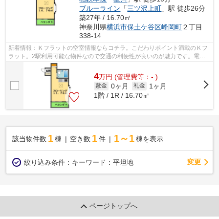
ブルーライン
「
三ツ沢上町
」駅 徒歩26分
築27年 / 16.70㎡
神奈川県
横浜市保土ケ谷区
峰岡町
２丁目
338-14
新着情報：Ｋフラットの空室情報ならコチラ。こだわりポイント満載のＫフ
ラット。2駅利用可能な物件なので交通の利便性が良いのが魅力です。電車
移動の多い方に嬉しい駅から徒歩10分の...
4
万
円
(管理費等：- )
0ヶ月
1ヶ月
敷金
礼金
1階 / 1R / 16.70㎡
1
1
1～1
該当物件数
棟
空き数
件
棟を表示
変更
絞り込み条件：
キーワード：平坦地
ページトップへ