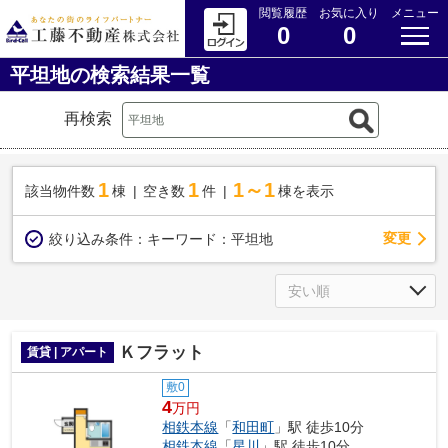
閲覧履歴
お気に入り
メニュー
0
0
平坦地の検索結果一覧
再検索
1
1
1～1
該当物件数
棟
空き数
件
棟を表示
変更
絞り込み条件：
キーワード：平坦地
Ｋフラット
賃貸 | アパート
敷0
4
万円
相鉄本線
「
和田町
」駅 徒歩10分
相鉄本線
「
星川
」駅 徒歩10分