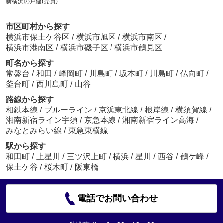
新横浜の戸建(売買)
市区町村から探す
横浜市保土ケ谷区
/
横浜市旭区
/
横浜市南区
/
横浜市港南区
/
横浜市磯子区
/
横浜市鶴見区
町名から探す
常盤台
/
和田
/
峰岡町
/
川島町
/
坂本町
/
川島町
/
仏向町
/
釜台町
/
西川島町
/
山谷
路線から探す
相鉄本線
/
ブルーライン
/
京浜東北線
/
根岸線
/
横須賀線
/
湘南新宿ライン宇須
/
京急本線
/
湘南新宿ライン高海
/
みなとみらい線
/
東急東横線
駅から探す
和田町
/
上星川
/
三ツ沢上町
/
横浜
/
星川
/
西谷
/
鶴ケ峰
/
保土ケ谷
/
桜木町
/
阪東橋
電話でお問い合わせ