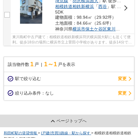
埼京線
「
羽沢横浜国大
」駅 徒歩14分
相模鉄道相鉄新横浜
「
西谷
」駅 徒歩17分
5DK
建物面積：98.94㎡（29.92坪）
土地面積：84.66㎡（25.6坪）
神奈川県
横浜市保土ケ谷区
東川島町
87－8
東川島町中古戸建て：相模鉄道相鉄新横浜羽沢横浜国大駅にも近くて便
利。徒歩18分の場所に横浜市立上菅田小学校があります。徒歩14分で駅
へのアクセスが可能な物件です。中古戸建てな...
1
1～1
該当物件数
戸
戸を表示
駅で絞り込む
変更
変更
絞り込み条件：
なし
ページトップへ
和田町駅の賃貸情報
>
(戸建(売買))路線・駅から探す
>
相模鉄道相模鉄道相鉄