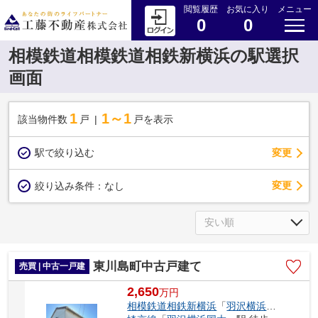
閲覧履歴
お気に入り
メニュー
0
0
相模鉄道相模鉄道相鉄新横浜の駅選択
画面
1
1～1
該当物件数
戸
戸を表示
駅で絞り込む
変更
変更
絞り込み条件：
なし
東川島町中古戸建て
売買 | 中古一戸建
2,650
万
円
相模鉄道相鉄新横浜
「
羽沢横浜国大
」駅 