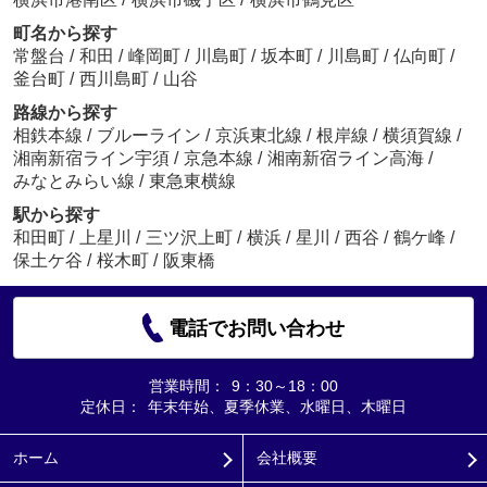
町名から探す
常盤台
/
和田
/
峰岡町
/
川島町
/
坂本町
/
川島町
/
仏向町
/
釜台町
/
西川島町
/
山谷
路線から探す
相鉄本線
/
ブルーライン
/
京浜東北線
/
根岸線
/
横須賀線
/
湘南新宿ライン宇須
/
京急本線
/
湘南新宿ライン高海
/
みなとみらい線
/
東急東横線
駅から探す
和田町
/
上星川
/
三ツ沢上町
/
横浜
/
星川
/
西谷
/
鶴ケ峰
/
保土ケ谷
/
桜木町
/
阪東橋
電話でお問い合わせ
営業時間：
9：30～18：00
定休日：
年末年始、夏季休業、水曜日、木曜日
ホーム
会社概要