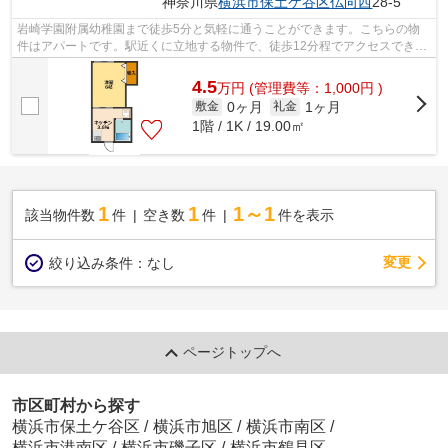
神奈川県
横浜市保土ケ谷区
仏向西
28-5
岩崎学園附属幼稚園まで徒歩5分と気軽に通うことができます。こちらの物
件はアパートです。駅近くに立地する物件で、徒歩12分程でアクセスできま
す。最上階のアパートです。相鉄本線上...
4.5
万
円
(管理費等：1,000円 )
0ヶ月
1ヶ月
敷金
礼金
1階 / 1K / 19.00㎡
1
1
1～1
該当物件数
件
空き数
件
件を表示
変更
絞り込み条件：
なし
ページトップへ
市区町村から探す
横浜市保土ケ谷区
/
横浜市旭区
/
横浜市南区
/
横浜市港南区
/
横浜市磯子区
/
横浜市鶴見区