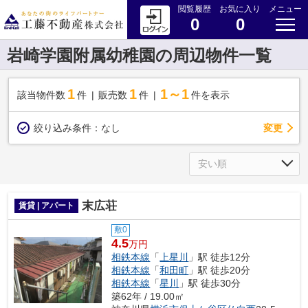
閲覧履歴
お気に入り
メニュー
0
0
岩崎学園附属幼稚園の周辺物件一覧
1
1
1～1
該当物件数
件
販売数
件
件を表示
変更
絞り込み条件：
なし
末広荘
賃貸 | アパート
敷0
4.5
万円
相鉄本線
「
上星川
」駅 徒歩12分
相鉄本線
「
和田町
」駅 徒歩20分
相鉄本線
「
星川
」駅 徒歩30分
築62年 / 19.00㎡