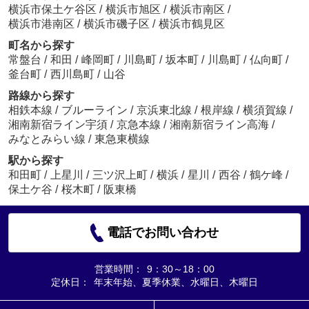
横浜市保土ケ谷区
/
横浜市旭区
/
横浜市南区
/
横浜市港南区
/
横浜市磯子区
/
横浜市鶴見区
町名から探す
常盤台
/
和田
/
峰岡町
/
川島町
/
坂本町
/
川島町
/
仏向町
/
釜台町
/
西川島町
/
山谷
路線から探す
相鉄本線
/
ブルーライン
/
京浜東北線
/
根岸線
/
横須賀線
/
湘南新宿ライン宇須
/
京急本線
/
湘南新宿ライン高海
/
みなとみらい線
/
東急東横線
駅から探す
和田町
/
上星川
/
三ツ沢上町
/
横浜
/
星川
/
西谷
/
鶴ケ峰
/
保土ケ谷
/
桜木町
/
阪東橋
電話でお問い合わせ
営業時間：
9：30～18：00
定休日：
年末年始、夏季休業、水曜日、木曜日