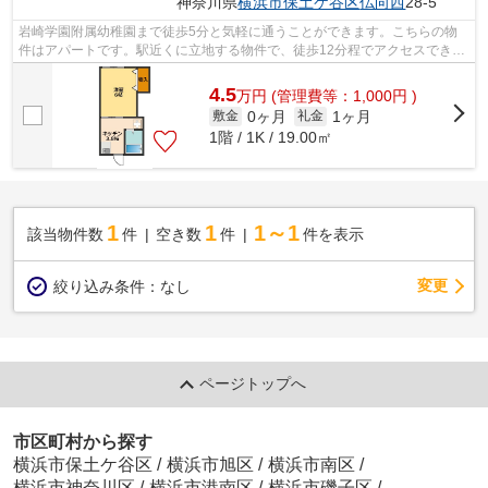
神奈川県
横浜市保土ケ谷区
仏向西
28-5
岩崎学園附属幼稚園まで徒歩5分と気軽に通うことができます。こちらの物
件はアパートです。駅近くに立地する物件で、徒歩12分程でアクセスできま
す。最上階のアパートです。相鉄本線上...
4.5
万
円
(管理費等：1,000円 )
0ヶ月
1ヶ月
敷金
礼金
1階 / 1K / 19.00㎡
1
1
1～1
該当物件数
件
空き数
件
件を表示
変更
絞り込み条件：
なし
ページトップへ
市区町村から探す
横浜市保土ケ谷区
/
横浜市旭区
/
横浜市南区
/
横浜市神奈川区
/
横浜市港南区
/
横浜市磯子区
/