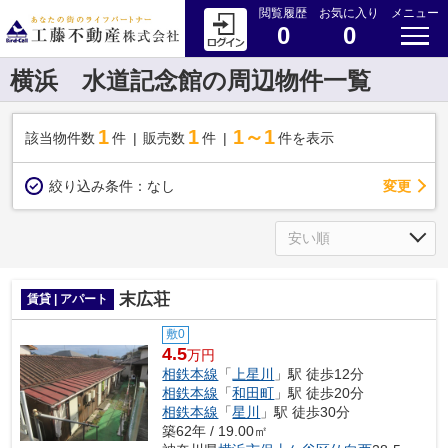
閲覧履歴
お気に入り
メニュー
0
0
横浜 水道記念館の周辺物件一覧
1
1
1～1
該当物件数
件
販売数
件
件を表示
変更
絞り込み条件：
なし
末広荘
賃貸 | アパート
敷0
4.5
万円
相鉄本線
「
上星川
」駅 徒歩12分
相鉄本線
「
和田町
」駅 徒歩20分
相鉄本線
「
星川
」駅 徒歩30分
築62年 / 19.00㎡