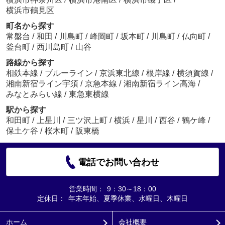
横浜市鶴見区
町名から探す
常盤台
/
和田
/
川島町
/
峰岡町
/
坂本町
/
川島町
/
仏向町
/
釜台町
/
西川島町
/
山谷
路線から探す
相鉄本線
/
ブルーライン
/
京浜東北線
/
根岸線
/
横須賀線
/
湘南新宿ライン宇須
/
京急本線
/
湘南新宿ライン高海
/
みなとみらい線
/
東急東横線
駅から探す
和田町
/
上星川
/
三ツ沢上町
/
横浜
/
星川
/
西谷
/
鶴ケ峰
/
保土ケ谷
/
桜木町
/
阪東橋
電話でお問い合わせ
営業時間：
9：30～18：00
定休日：
年末年始、夏季休業、水曜日、木曜日
ホーム
会社概要