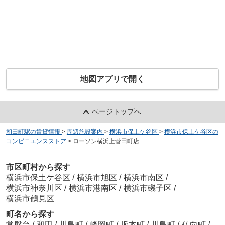
地図アプリで開く
ページトップへ
和田町駅の賃貸情報
>
周辺施設案内
>
横浜市保土ケ谷区
>
横浜市保土ケ谷区の
コンビニエンスストア
>
ローソン横浜上菅田町店
市区町村から探す
横浜市保土ケ谷区
/
横浜市旭区
/
横浜市南区
/
横浜市神奈川区
/
横浜市港南区
/
横浜市磯子区
/
横浜市鶴見区
町名から探す
常盤台
/
和田
/
川島町
/
峰岡町
/
坂本町
/
川島町
/
仏向町
/