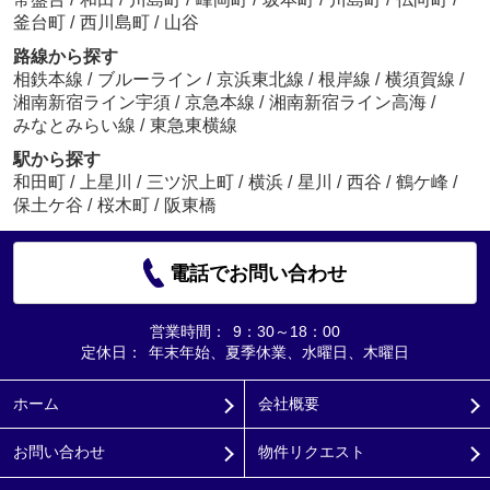
釜台町
/
西川島町
/
山谷
路線から探す
相鉄本線
/
ブルーライン
/
京浜東北線
/
根岸線
/
横須賀線
/
湘南新宿ライン宇須
/
京急本線
/
湘南新宿ライン高海
/
みなとみらい線
/
東急東横線
駅から探す
和田町
/
上星川
/
三ツ沢上町
/
横浜
/
星川
/
西谷
/
鶴ケ峰
/
保土ケ谷
/
桜木町
/
阪東橋
電話でお問い合わせ
営業時間：
9：30～18：00
定休日：
年末年始、夏季休業、水曜日、木曜日
ホーム
会社概要
お問い合わせ
物件リクエスト