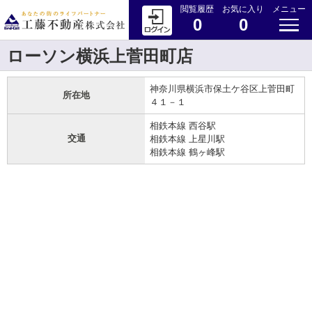
閲覧履歴
お気に入り
メニュー
0
0
ローソン横浜上菅田町店
神奈川県横浜市保土ケ谷区上菅田町
所在地
４１－１
相鉄本線 西谷駅
交通
相鉄本線 上星川駅
相鉄本線 鶴ヶ峰駅