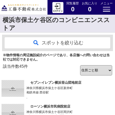
閲覧履歴
お気に入り
メニュー
0
0
横浜市保土ケ谷区のコンビニエンスス
トア
スポットを絞り込む
※物件情報の周辺施設紹介のページであり、各店舗への問い合わせは当
社では対応できません。
該当件数
45
件
セブン‐イレブン横浜笹山団地前店
神奈川県横浜市保土ケ谷区新井町
相鉄本線 西谷駅
-
ローソン横浜市民病院前店
神奈川県横浜市保土ケ谷区岡沢町