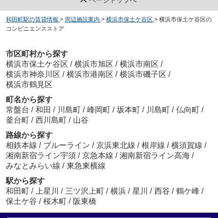
ページトップへ
和田町駅の賃貸情報
>
周辺施設案内
>
横浜市保土ケ谷区
>
横浜市保土ケ谷区の
コンビニエンスストア
市区町村から探す
横浜市保土ケ谷区
/
横浜市旭区
/
横浜市南区
/
横浜市神奈川区
/
横浜市港南区
/
横浜市磯子区
/
横浜市鶴見区
町名から探す
常盤台
/
和田
/
川島町
/
峰岡町
/
坂本町
/
川島町
/
仏向町
/
釜台町
/
西川島町
/
山谷
路線から探す
相鉄本線
/
ブルーライン
/
京浜東北線
/
根岸線
/
横須賀線
/
湘南新宿ライン宇須
/
京急本線
/
湘南新宿ライン高海
/
みなとみらい線
/
東急東横線
駅から探す
和田町
/
上星川
/
三ツ沢上町
/
横浜
/
星川
/
西谷
/
鶴ケ峰
/
保土ケ谷
/
桜木町
/
阪東橋