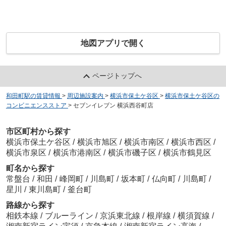
地図アプリで開く
ページトップへ
和田町駅の賃貸情報
>
周辺施設案内
>
横浜市保土ケ谷区
>
横浜市保土ケ谷区の
コンビニエンスストア
>
セブンイレブン 横浜西谷町店
市区町村から探す
横浜市保土ケ谷区
/
横浜市旭区
/
横浜市南区
/
横浜市西区
/
横浜市泉区
/
横浜市港南区
/
横浜市磯子区
/
横浜市鶴見区
町名から探す
常盤台
/
和田
/
峰岡町
/
川島町
/
坂本町
/
仏向町
/
川島町
/
星川
/
東川島町
/
釜台町
路線から探す
相鉄本線
/
ブルーライン
/
京浜東北線
/
根岸線
/
横須賀線
/