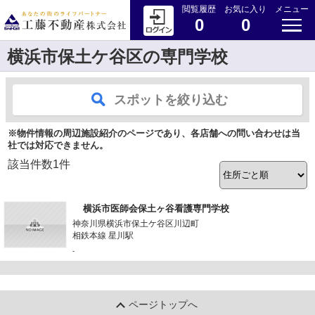
閲覧履歴
お気に入り
メニュー
0
0
横浜市保土ケ谷区の専門学校
スポットを絞り込む
※物件情報の周辺施設紹介のページであり、各店舗への問い合わせは当
社では対応できません。
該当件数
1
件
横浜市医師会保土ヶ谷看護専門学校
神奈川県横浜市保土ケ谷区川辺町
相鉄本線 星川駅
-
ページトップへ