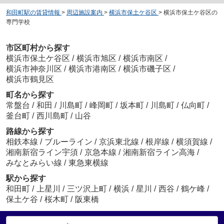
和田町駅の賃貸情報
>
周辺施設案内
>
横浜市保土ケ谷区
>
横浜市保土ケ谷区の
専門学校
市区町村から探す
横浜市保土ケ谷区
/
横浜市旭区
/
横浜市南区
/
横浜市神奈川区
/
横浜市港南区
/
横浜市磯子区
/
横浜市鶴見区
町名から探す
常盤台
/
和田
/
川島町
/
峰岡町
/
坂本町
/
川島町
/
仏向町
/
釜台町
/
西川島町
/
山谷
路線から探す
相鉄本線
/
ブルーライン
/
京浜東北線
/
根岸線
/
横須賀線
/
湘南新宿ライン宇須
/
京急本線
/
湘南新宿ライン高海
/
みなとみらい線
/
東急東横線
駅から探す
和田町
/
上星川
/
三ツ沢上町
/
横浜
/
星川
/
西谷
/
鶴ケ峰
/
保土ケ谷
/
桜木町
/
阪東橋