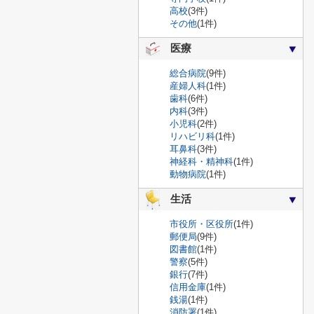
高校
(3件)
その他
(1件)
医療
総合病院
(9件)
産婦人科
(1件)
歯科
(6件)
内科
(3件)
小児科
(2件)
リハビリ科
(1件)
耳鼻科
(3件)
神経科・精神科
(1件)
動物病院
(1件)
生活
市役所・区役所
(1件)
郵便局
(9件)
図書館
(1件)
警察
(5件)
銀行
(7件)
信用金庫
(1件)
銭湯
(1件)
消防署
(1件)