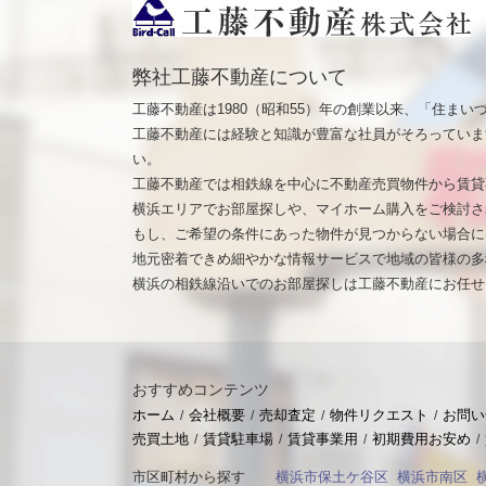
弊社工藤不動産について
工藤不動産は1980（昭和55）年の創業以来、「住ま
工藤不動産には経験と知識が豊富な社員がそろっていま
い。
工藤不動産では相鉄線を中心に不動産売買物件から賃貸
横浜エリアでお部屋探しや、マイホーム購入をご検討さ
もし、ご希望の条件にあった物件が見つからない場合に
地元密着できめ細やかな情報サービスで地域の皆様の多
横浜の相鉄線沿いでのお部屋探しは工藤不動産にお任せ
おすすめコンテンツ
ホーム
会社概要
売却査定
物件リクエスト
お問い
売買土地
賃貸駐車場
賃貸事業用
初期費用お安め
市区町村から探す
横浜市保土ケ谷区
横浜市南区