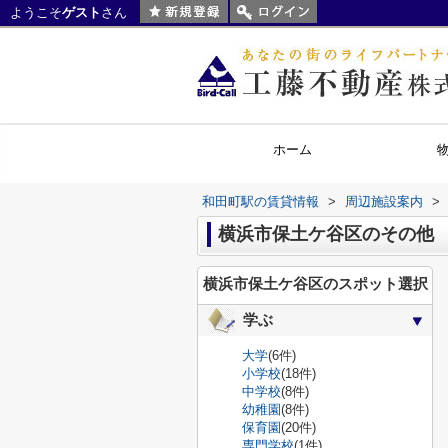
ようこそ
ゲスト
さん
ホーム
和田町駅の賃貸情報
>
周辺施設案内
>
横浜市保土ケ谷区のその他
横浜市保土ケ谷区のスポット選択
学ぶ
大学
(6件)
小学校
(18件)
中学校
(8件)
幼稚園
(8件)
保育園
(20件)
専門学校
(1件)