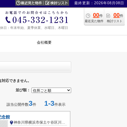
最終更新：2026年08月08日
00
00
件
件
最近見た物件
検討リスト
0 定休日：年末年始、夏季休業、水曜日、木曜日
会社概要
は対応できません。
並び順：
3
1-3
該当公開件数
件
件表示
記念館
神奈川県横浜市保土ケ谷区川島町