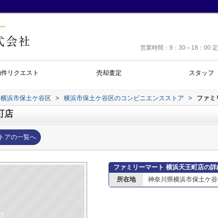
営業時間：9：30～18：0
物件リクエスト
売却査定
スタッフ
横浜市保土ケ谷区
>
横浜市保土ケ谷区のコンビニエンスストア
>
ファミ
町店
トアの一覧へ
ファミリーマート 横浜天王町店の詳
所在地
神奈川県横浜市保土ケ谷区