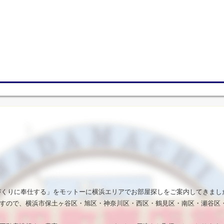
いづくりに奉仕する」をモットーに横浜エリアでお部屋探しをご案内してきまし
すので、横浜市保土ヶ谷区・旭区・神奈川区・西区・鶴見区・南区・瀬谷区