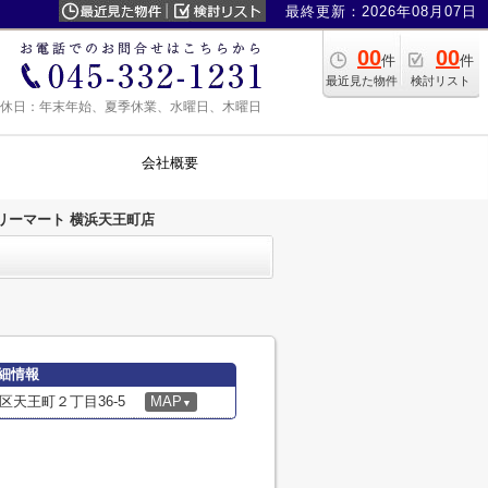
最終更新：2026年08月07日
00
00
件
件
最近見た物件
検討リスト
0 定休日：年末年始、夏季休業、水曜日、木曜日
会社概要
リーマート 横浜天王町店
細情報
天王町２丁目36-5
MAP
▼