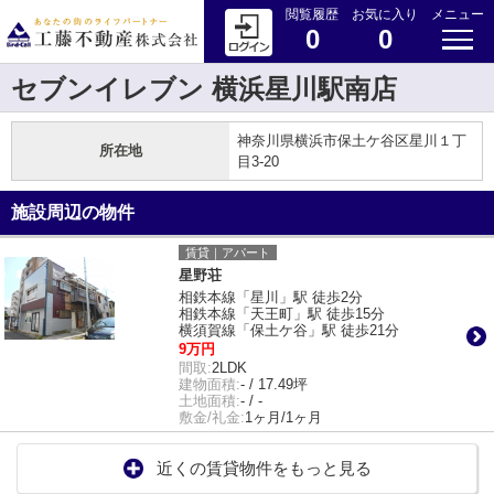
閲覧履歴
お気に入り
メニュー
0
0
セブンイレブン 横浜星川駅南店
神奈川県横浜市保土ケ谷区星川１丁
所在地
目3-20
施設周辺の物件
賃貸｜アパート
星野荘
相鉄本線「星川」駅 徒歩2分
相鉄本線「天王町」駅 徒歩15分
横須賀線「保土ケ谷」駅 徒歩21分
9万円
間取:
2LDK
建物面積:
- / 17.49坪
土地面積:
- / -
敷金/礼金:
1ヶ月/1ヶ月
近くの賃貸物件をもっと見る