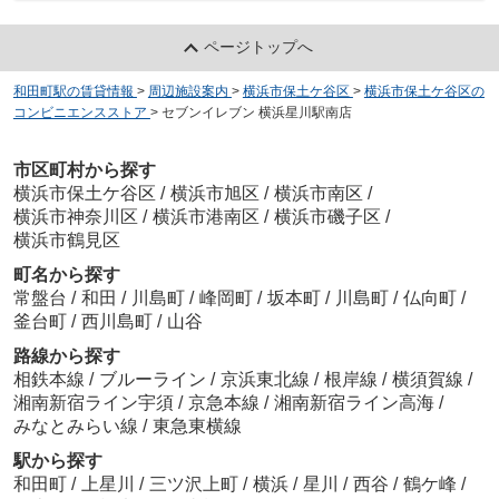
ページトップへ
和田町駅の賃貸情報
>
周辺施設案内
>
横浜市保土ケ谷区
>
横浜市保土ケ谷区の
コンビニエンスストア
>
セブンイレブン 横浜星川駅南店
市区町村から探す
横浜市保土ケ谷区
/
横浜市旭区
/
横浜市南区
/
横浜市神奈川区
/
横浜市港南区
/
横浜市磯子区
/
横浜市鶴見区
町名から探す
常盤台
/
和田
/
川島町
/
峰岡町
/
坂本町
/
川島町
/
仏向町
/
釜台町
/
西川島町
/
山谷
路線から探す
相鉄本線
/
ブルーライン
/
京浜東北線
/
根岸線
/
横須賀線
/
湘南新宿ライン宇須
/
京急本線
/
湘南新宿ライン高海
/
みなとみらい線
/
東急東横線
駅から探す
和田町
/
上星川
/
三ツ沢上町
/
横浜
/
星川
/
西谷
/
鶴ケ峰
/