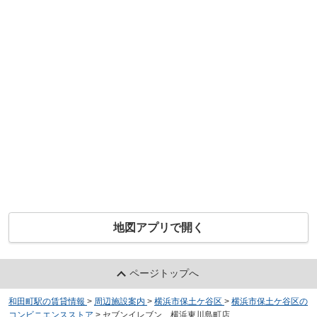
地図アプリで開く
ページトップへ
和田町駅の賃貸情報
>
周辺施設案内
>
横浜市保土ケ谷区
>
横浜市保土ケ谷区の
コンビニエンスストア
>
セブンイレブン 横浜東川島町店