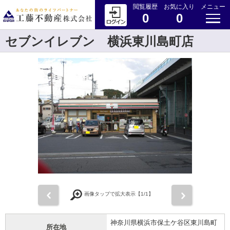
閲覧履歴
お気に入り
メニュー
0
0
セブンイレブン 横浜東川島町店
前
次
画像タップで拡大表示【
1
/1】
神奈川県横浜市保土ケ谷区東川島町
所在地