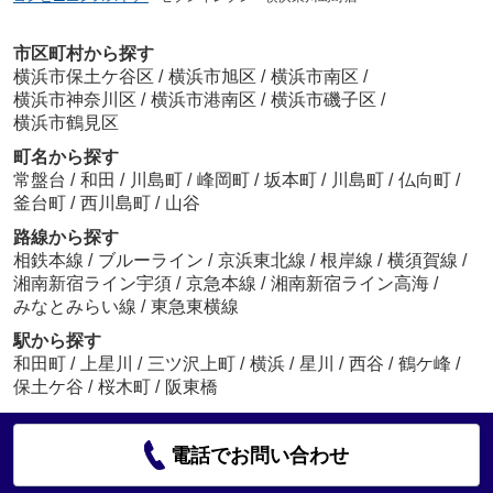
市区町村から探す
横浜市保土ケ谷区
/
横浜市旭区
/
横浜市南区
/
横浜市神奈川区
/
横浜市港南区
/
横浜市磯子区
/
横浜市鶴見区
町名から探す
常盤台
/
和田
/
川島町
/
峰岡町
/
坂本町
/
川島町
/
仏向町
/
釜台町
/
西川島町
/
山谷
路線から探す
相鉄本線
/
ブルーライン
/
京浜東北線
/
根岸線
/
横須賀線
/
湘南新宿ライン宇須
/
京急本線
/
湘南新宿ライン高海
/
みなとみらい線
/
東急東横線
駅から探す
和田町
/
上星川
/
三ツ沢上町
/
横浜
/
星川
/
西谷
/
鶴ケ峰
/
保土ケ谷
/
桜木町
/
阪東橋
電話でお問い合わせ