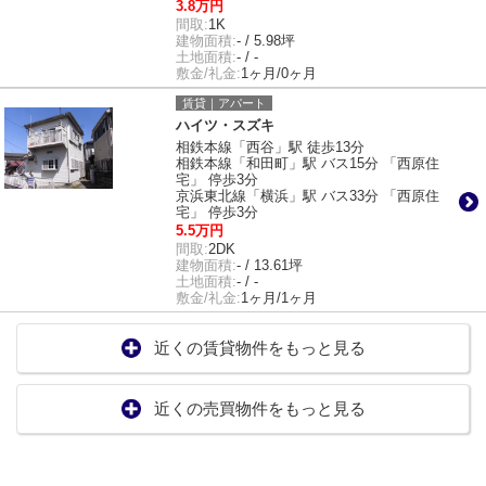
3.8万円
間取:
1K
建物面積:
- / 5.98坪
土地面積:
- / -
敷金/礼金:
1ヶ月/0ヶ月
賃貸｜アパート
ハイツ・スズキ
相鉄本線「西谷」駅 徒歩13分
相鉄本線「和田町」駅 バス15分 「西原住
宅」 停歩3分
京浜東北線「横浜」駅 バス33分 「西原住
宅」 停歩3分
5.5万円
間取:
2DK
建物面積:
- / 13.61坪
土地面積:
- / -
敷金/礼金:
1ヶ月/1ヶ月
近くの賃貸物件をもっと見る
近くの売買物件をもっと見る