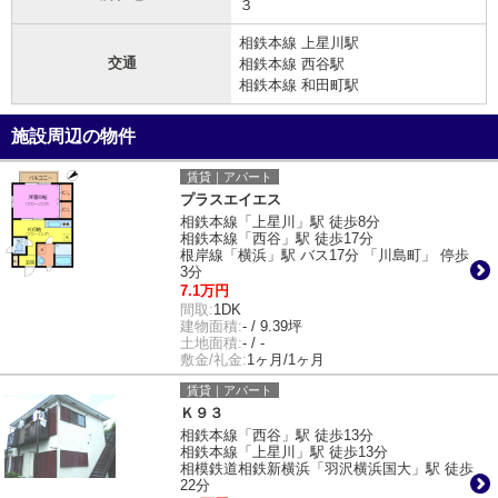
３
相鉄本線 上星川駅
交通
相鉄本線 西谷駅
相鉄本線 和田町駅
施設周辺の物件
賃貸｜アパート
プラスエイエス
相鉄本線「上星川」駅 徒歩8分
相鉄本線「西谷」駅 徒歩17分
根岸線「横浜」駅 バス17分 「川島町」 停歩
3分
7.1万円
間取:
1DK
建物面積:
- / 9.39坪
土地面積:
- / -
敷金/礼金:
1ヶ月/1ヶ月
賃貸｜アパート
Ｋ９３
相鉄本線「西谷」駅 徒歩13分
相鉄本線「上星川」駅 徒歩13分
相模鉄道相鉄新横浜「羽沢横浜国大」駅 徒歩
22分