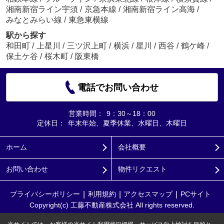
湘南新宿ライン宇須
/
京急本線
/
湘南新宿ライン高海
/
みなとみらい線
/
東急東横線
駅から探す
和田町
/
上星川
/
三ツ沢上町
/
横浜
/
星川
/
西谷
/
鶴ケ峰
/
保土ケ谷
/
桜木町
/
阪東橋
電話でお問い合わせ
営業時間：
9：30～18：00
定休日：
年末年始、夏季休業、水曜日、木曜日
ホーム
会社概要
お問い合わせ
物件リクエスト
プライバシーポリシー
利用規約
アクセスマップ
PCサイト
Copyright(c) 工藤不動産株式会社 All rights reserved.