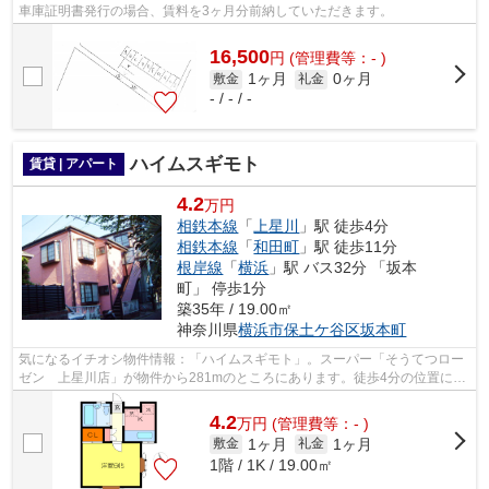
車庫証明書発行の場合、賃料を3ヶ月分前納していただきます。
16,500
円
(管理費等：- )
1ヶ月
0ヶ月
敷金
礼金
- / - / -
ハイムスギモト
賃貸 | アパート
4.2
万円
相鉄本線
「
上星川
」駅 徒歩4分
相鉄本線
「
和田町
」駅 徒歩11分
根岸線
「
横浜
」駅 バス32分 「坂本
町」 停歩1分
築35年 / 19.00㎡
神奈川県
横浜市保土ケ谷区
坂本町
気になるイチオシ物件情報：「ハイムスギモト」。スーパー「そうてつロー
ゼン 上星川店」が物件から281mのところにあります。徒歩4分の位置に駅
がある物件です。平坦な場所にあるアパ...
4.2
万
円
(管理費等：- )
1ヶ月
1ヶ月
敷金
礼金
1階 / 1K / 19.00㎡