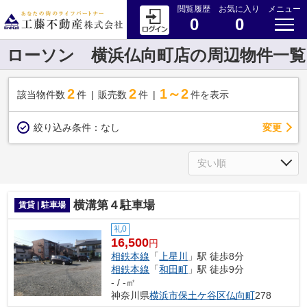
閲覧履歴
お気に入り
メニュー
0
0
ローソン 横浜仏向町店の周辺物件一覧
2
2
1～2
該当物件数
件
販売数
件
件を表示
変更
絞り込み条件：
なし
横溝第４駐車場
賃貸 | 駐車場
礼0
16,500
円
相鉄本線
「
上星川
」駅 徒歩8分
相鉄本線
「
和田町
」駅 徒歩9分
- / -㎡
神奈川県
横浜市保土ケ谷区
仏向町
278