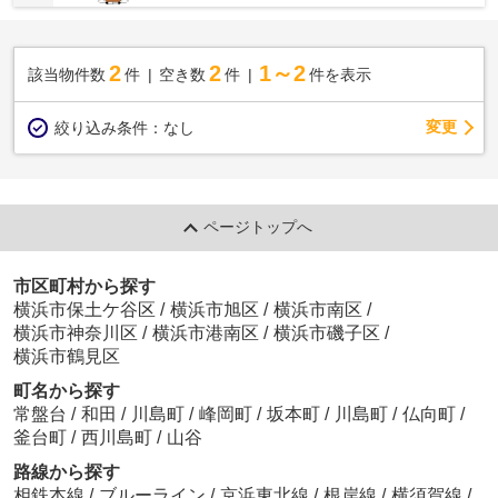
2
2
1～2
該当物件数
件
空き数
件
件を表示
変更
絞り込み条件：
なし
ページトップへ
市区町村から探す
横浜市保土ケ谷区
/
横浜市旭区
/
横浜市南区
/
横浜市神奈川区
/
横浜市港南区
/
横浜市磯子区
/
横浜市鶴見区
町名から探す
常盤台
/
和田
/
川島町
/
峰岡町
/
坂本町
/
川島町
/
仏向町
/
釜台町
/
西川島町
/
山谷
路線から探す
相鉄本線
/
ブルーライン
/
京浜東北線
/
根岸線
/
横須賀線
/