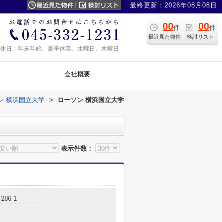
最終更新：2026年08月08日
00
00
件
件
最近見た物件
検討リスト
0 定休日：年末年始、夏季休業、水曜日、木曜日
会社概要
ン 横浜国立大学
>
ローソン 横浜国立大学
表示件数：
台
286-1