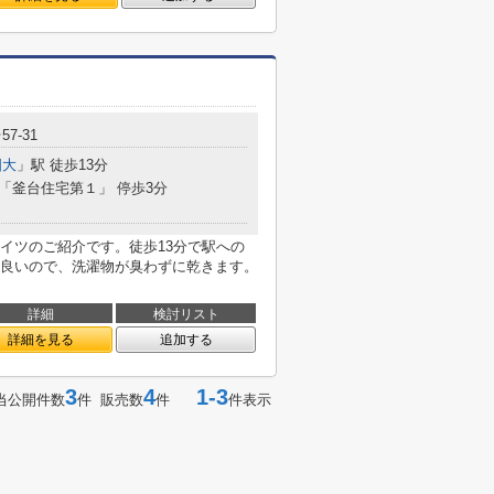
台
57-31
国大
」駅 徒歩13分
 「釜台住宅第１」 停歩3分
イツのご紹介です。徒歩13分で駅への
良いので、洗濯物が臭わずに乾きます。
詳細
検討リスト
詳細を見る
追加する
3
4
1-3
当公開件数
件 販売数
件
件表示