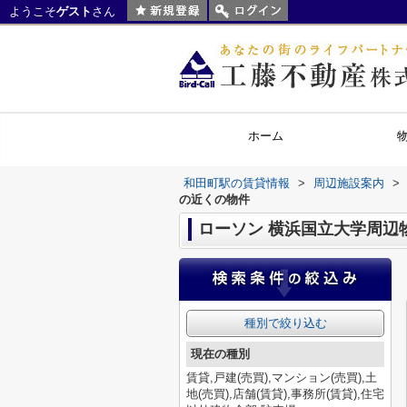
ようこそ
ゲスト
さん
ホーム
和田町駅の賃貸情報
>
周辺施設案内
>
の近くの物件
ローソン 横浜国立大学周辺
種別で絞り込む
現在の種別
賃貸,戸建(売買),マンション(売買),土
地(売買),店舗(賃貸),事務所(賃貸),住宅