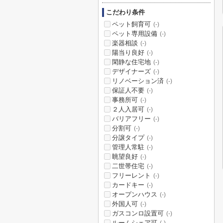
こだわり条件
ペット飼育可
(-)
ペット専用設備
(-)
楽器相談
(-)
陽当り良好
(-)
閑静な住宅地
(-)
デザイナーズ
(-)
リノベーション済
(-)
保証人不要
(-)
事務所可
(-)
２人入居可
(-)
バリアフリー
(-)
分割可
(-)
分譲タイプ
(-)
管理人常駐
(-)
眺望良好
(-)
二世帯住宅
(-)
フリーレント
(-)
カードキー
(-)
オープンハウス
(-)
外国人可
(-)
ガスコンロ設置可
(-)
ルームシェア可