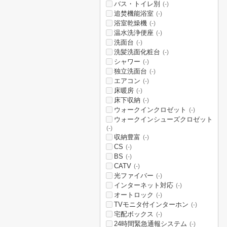
バス・トイレ別
(-)
追焚機能浴室
(-)
浴室乾燥機
(-)
温水洗浄便座
(-)
洗面台
(-)
洗髪洗面化粧台
(-)
シャワー
(-)
独立洗面台
(-)
エアコン
(-)
床暖房
(-)
床下収納
(-)
ウォークインクロゼット
(-)
ウォークインシューズクロゼット
(-)
収納豊富
(-)
CS
(-)
BS
(-)
CATV
(-)
光ファイバー
(-)
インターネット対応
(-)
オートロック
(-)
TVモニタ付インターホン
(-)
宅配ボックス
(-)
24時間緊急通報システム
(-)