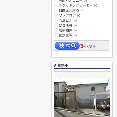
両面バルコニー
(-)
IHクッキングヒーター
(-)
自由設計対応
(-)
ワンフロア
(-)
高層ビル
(-)
飲食店可
(-)
居抜物件
(-)
個別空調
(-)
3
件が該当
新着物件