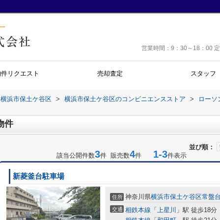
営業時間：9：30～18：0
物件リクエスト
売却査定
スタッフ
横浜市保土ケ谷区
>
横浜市保土ケ谷区のコンビニエンスストア
>
ローソ
物件
並び順：
3
4
1-3
該当公開件数
件 販売数
件
件表示
新菱釜台駐車場
神奈川県
横浜市保土ケ谷区
常盤
住所
交通
相鉄本線
「
上星川
」駅 徒歩18分