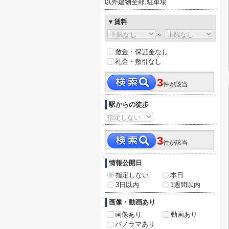
以外建物全部,駐車場
▼賃料
～
敷金・保証金なし
礼金・敷引なし
3
件が該当
駅からの徒歩
3
件が該当
情報公開日
指定しない
本日
3日以内
1週間以内
画像・動画あり
画像あり
動画あり
パノラマあり