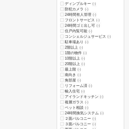
ディンプルキー
(-)
防犯カメラ
(-)
24時間有人管理
(-)
フロントサービス
(-)
24時間ゴミ出し可
(-)
住戸内覧可能
(-)
コンシェルジュサービス
(-)
駐車場あり
(-)
2階以上
(-)
1階の物件
(-)
10階以上
(-)
20階以上
(-)
最上階
(-)
南向き
(-)
角部屋
(-)
リフォーム済
(-)
輸入住宅
(-)
アイランドキッチン
(-)
複層ガラス
(-)
ペット相談
(-)
24時間換気システム
(-)
２面バルコニー
(-)
３面バルコニー
(-)