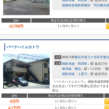
相鉄本線
「
和田町
」駅 徒歩21分
相模鉄道相鉄新横浜
「
羽沢横浜
敷金/礼金/保証金/償却/敷引
賃料
13,750
円
1ヶ月
/
0ヶ月
/
-
/
-
/
-
パークハイムカトウ
神奈川県
横浜市保土ケ谷区
常盤
住所
交通
相鉄本線
「
和田町
」駅 徒歩17分
根岸線
「
横浜
」駅 バス15分 「
相鉄本線
「
上星川
」駅 徒歩15分
『パークハイムカトウ』:相鉄本線和田
るお住まいですので快適な生活ができま
安心...
敷金/礼金/保証金/償却/敷引
賃料
4
万円
1ヶ月
/
1ヶ月
/
-
/
-
/
-
4.1
万円
1ヶ月
/
1ヶ月
/
-
/
-
/
-