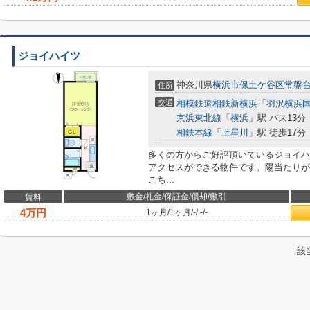
ジョイハイツ
神奈川県
横浜市保土ケ谷区
常盤
住所
交通
相模鉄道相鉄新横浜
「
羽沢横浜
京浜東北線
「
横浜
」駅 バス13分
相鉄本線
「
上星川
」駅 徒歩17分
多くの方からご好評頂いているジョイハ
アクセスができる物件です。陽当たりが
こち...
敷金/礼金/保証金/償却/敷引
賃料
4
万円
1ヶ月
/
1ヶ月
/
-
/
-
/
-
該