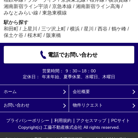
湘南新宿ライン宇須
/
京急本線
/
湘南新宿ライン高海
/
みなとみらい線
/
東急東横線
駅から探す
和田町
/
上星川
/
三ツ沢上町
/
横浜
/
星川
/
西谷
/
鶴ケ峰
/
保土ケ谷
/
桜木町
/
阪東橋
電話でお問い合わせ
営業時間：
9：30～18：00
定休日：
年末年始、夏季休業、水曜日、木曜日
ホーム
会社概要
お問い合わせ
物件リクエスト
プライバシーポリシー
利用規約
アクセスマップ
PCサイト
Copyright(c) 工藤不動産株式会社 All rights reserved.