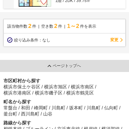
1階 / 2DK / 39.75㎡
2
2
1～2
該当物件数
件
空き数
件
件を表示
変更
絞り込み条件：
なし
ページトップへ
市区町村から探す
横浜市保土ケ谷区
/
横浜市旭区
/
横浜市南区
/
横浜市港南区
/
横浜市磯子区
/
横浜市鶴見区
町名から探す
常盤台
/
和田
/
峰岡町
/
川島町
/
坂本町
/
川島町
/
仏向町
/
釜台町
/
西川島町
/
山谷
路線から探す
相鉄本線
/
ブルーライン
/
京浜東北線
/
根岸線
/
横須賀線
/