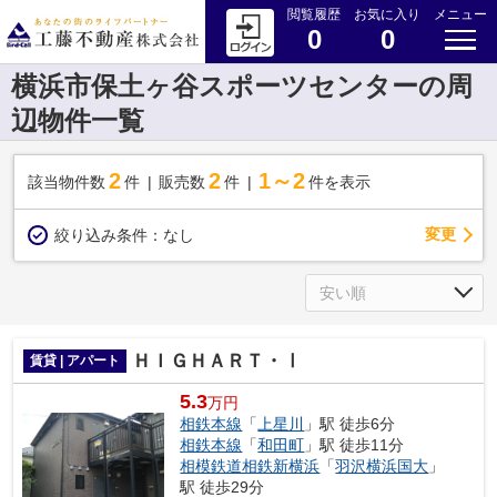
閲覧履歴
お気に入り
メニュー
0
0
横浜市保土ヶ谷スポーツセンターの周
辺物件一覧
2
2
1～2
該当物件数
件
販売数
件
件を表示
変更
絞り込み条件：
なし
ＨＩＧＨＡＲＴ・Ⅰ
賃貸 | アパート
5.3
万円
相鉄本線
「
上星川
」駅 徒歩6分
相鉄本線
「
和田町
」駅 徒歩11分
相模鉄道相鉄新横浜
「
羽沢横浜国大
」
駅 徒歩29分