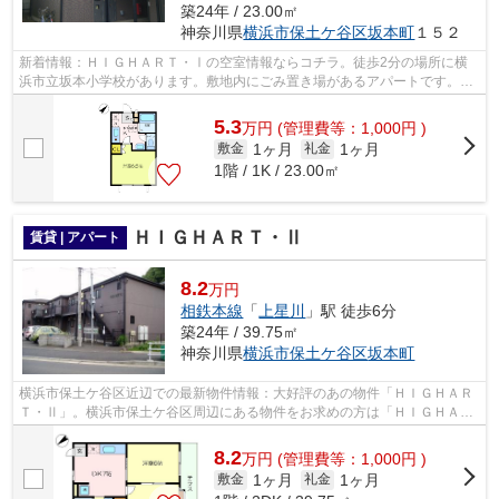
築24年 / 23.00㎡
神奈川県
横浜市保土ケ谷区
坂本町
１５２
新着情報：ＨＩＧＨＡＲＴ・Ⅰの空室情報ならコチラ。徒歩2分の場所に横
浜市立坂本小学校があります。敷地内にごみ置き場があるアパートです。こ
ちらの物件はアパートです。内見のご連...
5.3
万
円
(管理費等：1,000円 )
1ヶ月
1ヶ月
敷金
礼金
1階 / 1K / 23.00㎡
ＨＩＧＨＡＲＴ・Ⅱ
賃貸 | アパート
8.2
万円
相鉄本線
「
上星川
」駅 徒歩6分
築24年 / 39.75㎡
神奈川県
横浜市保土ケ谷区
坂本町
横浜市保土ケ谷区近辺での最新物件情報：大好評のあの物件「ＨＩＧＨＡＲ
Ｔ・Ⅱ」。横浜市保土ケ谷区周辺にある物件をお求めの方は「ＨＩＧＨＡＲ
Ｔ・Ⅱ」はいかがでしょうか。二人での...
8.2
万
円
(管理費等：1,000円 )
1ヶ月
1ヶ月
敷金
礼金