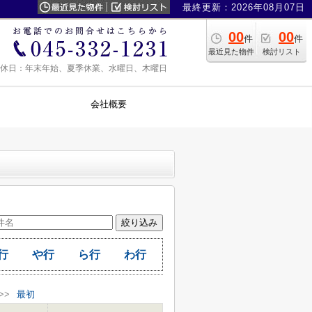
最終更新：2026年08月07日
00
00
件
件
最近見た物件
検討リスト
0 定休日：年末年始、夏季休業、水曜日、木曜日
会社概要
行
や行
ら行
わ行
>>
最初