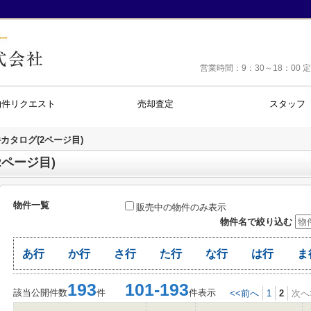
営業時間：9：30～18：0
物件リクエスト
売却査定
スタッフ
カタログ(2ページ目)
ページ目)
物件一覧
販売中の物件のみ表示
物件名で絞り込む
あ行
か行
さ行
た行
な行
は行
ま
193
101-193
該当公開件数
件
件表示
<<前へ
1
2
次へ