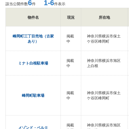
6
1-6
該当公開件数
件
件表示
物件名
現況
所在地
峰岡町三丁目売地（古家
掲載
神奈川県横浜市保土
あり）
中
ケ谷区峰岡町
掲載
神奈川県横浜市旭区
ミナト白根駐車場
中
上白根
掲載
神奈川県横浜市保土
峰岡町駐車場
中
ケ谷区峰岡町
掲載
神奈川県横浜市旭区
メゾンド・ベルⅡ