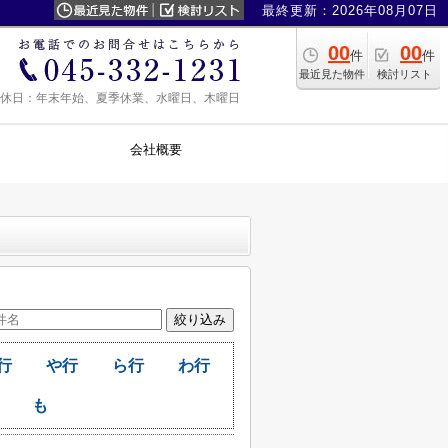
最終更新：2026年08月07日
00
00
件
件
最近見た物件
検討リスト
0 定休日：年末年始、夏季休業、水曜日、木曜日
会社概要
行
や行
ら行
わ行
も