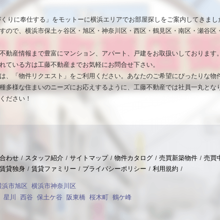
いづくりに奉仕する」をモットーに横浜エリアでお部屋探しをご案内してきまし
すので、横浜市保土ヶ谷区・旭区・神奈川区・西区・鶴見区・南区・瀬谷区
不動産情報まで豊富にマンション、アパート、戸建をお取扱いしております
れている方は工藤不動産までお気軽にお問合せ下さい。
は、「物件リクエスト」をご利用ください。あなたのご希望にぴったりな物
種多様な住まいのニーズにお応えするように、工藤不動産では社員一丸とな
ください！
合わせ
スタッフ紹介
サイトマップ
物件カタログ
売買新築物件
売買
賃貸独身
賃貸ファミリー
プライバシーポリシー
利用規約
横浜市旭区
横浜市神奈川区
星川
西谷
保土ケ谷
阪東橋
桜木町
鶴ケ峰