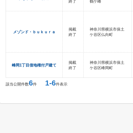
終了
鶴ケ峰
掲載
神奈川県横浜市保土
メゾンド・ｂｕｋｕｒａ
終了
ケ谷区仏向町
掲載
神奈川県横浜市保土
峰岡1丁目借地権付戸建て
終了
ケ谷区峰岡町
6
1-6
該当公開件数
件
件表示