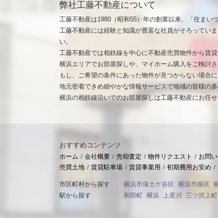
弊社工藤不動産について
工藤不動産は1980（昭和55）年の創業以来、「住ま
工藤不動産には経験と知識が豊富な社員がそろっていま
い。
工藤不動産では相鉄線を中心に不動産売買物件から賃貸
横浜エリアでお部屋探しや、マイホーム購入をご検討さ
もし、ご希望の条件にあった物件が見つからない場合に
地元密着できめ細やかな情報サービスで地域の皆様の多
横浜の相鉄線沿いでのお部屋探しは工藤不動産にお任せ
おすすめコンテンツ
ホーム
会社概要
売却査定
物件リクエスト
お問い
売買土地
賃貸駐車場
賃貸事業用
初期費用お安め
市区町村から探す
横浜市保土ケ谷区
横浜市南区
駅から探す
和田町
横浜
上星川
三ツ沢上町