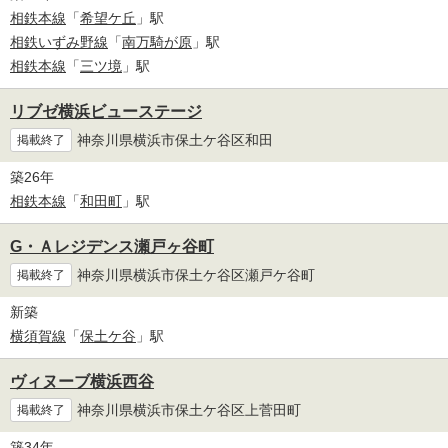
相鉄本線
「
希望ケ丘
」駅
相鉄いずみ野線
「
南万騎が原
」駅
相鉄本線
「
三ツ境
」駅
リブゼ横浜ビューステージ
神奈川県横浜市保土ケ谷区和田
掲載終了
築26年
相鉄本線
「
和田町
」駅
G・Ａレジデンス瀬戸ヶ谷町
神奈川県横浜市保土ケ谷区瀬戸ケ谷町
掲載終了
新築
横須賀線
「
保土ケ谷
」駅
ヴィヌーブ横浜西谷
神奈川県横浜市保土ケ谷区上菅田町
掲載終了
築34年