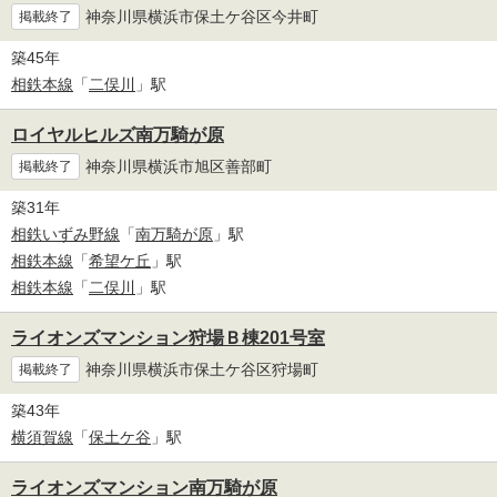
神奈川県横浜市保土ケ谷区今井町
掲載終了
築45年
相鉄本線
「
二俣川
」駅
ロイヤルヒルズ南万騎が原
神奈川県横浜市旭区善部町
掲載終了
築31年
相鉄いずみ野線
「
南万騎が原
」駅
相鉄本線
「
希望ケ丘
」駅
相鉄本線
「
二俣川
」駅
ライオンズマンション狩場Ｂ棟201号室
神奈川県横浜市保土ケ谷区狩場町
掲載終了
築43年
横須賀線
「
保土ケ谷
」駅
ライオンズマンション南万騎が原