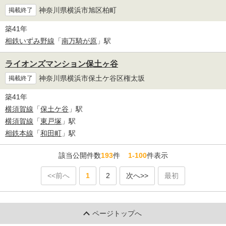
神奈川県横浜市旭区柏町
掲載終了
築41年
相鉄いずみ野線
「
南万騎が原
」駅
ライオンズマンション保土ヶ谷
神奈川県横浜市保土ケ谷区権太坂
掲載終了
築41年
横須賀線
「
保土ケ谷
」駅
横須賀線
「
東戸塚
」駅
相鉄本線
「
和田町
」駅
該当公開件数
193
件
1-100
件表示
<<前へ
1
2
次へ>>
最初
ページトップへ