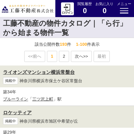
閲覧履歴
お気に入り
メニュー
0
0
工藤不動産の物件カタログ｜「ら行」
から始まる物件一覧
該当公開件数
193
件
1-100
件表示
<<前へ
1
2
次へ>>
最初
ライオンズマンション横浜常盤台
神奈川県横浜市保土ケ谷区常盤台
掲載中
築34年
ブルーライン
「
三ツ沢上町
」駅
ロケッティア
神奈川県横浜市旭区中希望が丘
掲載中
築29年