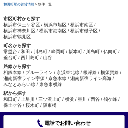
和田町駅の賃貸情報
>
物件一覧
市区町村から探す
横浜市保土ケ谷区
/
横浜市旭区
/
横浜市南区
/
横浜市神奈川区
/
横浜市港南区
/
横浜市磯子区
/
横浜市鶴見区
町名から探す
常盤台
/
和田
/
川島町
/
峰岡町
/
坂本町
/
川島町
/
仏向町
/
釜台町
/
西川島町
/
山谷
路線から探す
相鉄本線
/
ブルーライン
/
京浜東北線
/
根岸線
/
横須賀線
/
湘南新宿ライン宇須
/
京急本線
/
湘南新宿ライン高海
/
みなとみらい線
/
東急東横線
駅から探す
和田町
/
上星川
/
三ツ沢上町
/
横浜
/
星川
/
西谷
/
鶴ケ峰
/
保土ケ谷
/
桜木町
/
阪東橋
電話でお問い合わせ