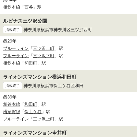
相鉄本線
「
西谷
」駅
ルピナス三ツ沢公園
神奈川県横浜市神奈川区三ツ沢西町
掲載終了
築29年
ブルーライン
「
三ツ沢上町
」駅
ブルーライン
「
三ツ沢下町
」駅
相鉄本線
「
和田町
」駅
ライオンズマンション横浜和田町
神奈川県横浜市保土ケ谷区和田
掲載終了
築39年
相鉄本線
「
和田町
」駅
横須賀線
「
保土ケ谷
」駅
ブルーライン
「
三ツ沢上町
」駅
ライオンズマンション今井町