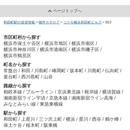
ページトップへ
和田町駅の賃貸情報
>
物件カタログ
>
コスモ横浜和田町ヒルズ
>
803
市区町村から探す
横浜市保土ケ谷区
/
横浜市旭区
/
横浜市南区
/
横浜市神奈川区
/
横浜市港南区
/
横浜市磯子区
/
横浜市鶴見区
町名から探す
常盤台
/
和田
/
川島町
/
峰岡町
/
坂本町
/
川島町
/
仏向町
/
釜台町
/
西川島町
/
山谷
路線から探す
相鉄本線
/
ブルーライン
/
京浜東北線
/
根岸線
/
横須賀線
/
湘南新宿ライン宇須
/
京急本線
/
湘南新宿ライン高海
/
みなとみらい線
/
東急東横線
駅から探す
和田町
/
上星川
/
三ツ沢上町
/
横浜
/
星川
/
西谷
/
鶴ケ峰
/
保土ケ谷
/
桜木町
/
阪東橋