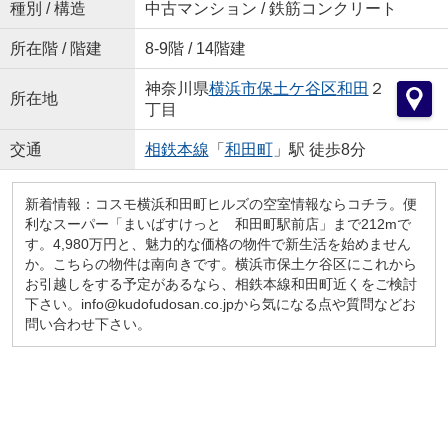
種別 / 構造
中古マンション / 鉄筋コンクリート
所在階 / 階建
8-9階 / 14階建
神奈川県
横浜市保土ケ谷区
和田
２
所在地
丁目
交通
相鉄本線
「
和田町
」駅 徒歩8分
新着情報：コスモ横浜和田町ヒルズの空室情報ならコチラ。便
利なスーパー「まいばすけっと 和田町駅前店」まで212mで
す。4,980万円と、魅力的な価格の物件で新生活を始めません
か。こちらの物件は南向きです。横浜市保土ケ谷区にこれから
お引越しをする予定があるなら、相鉄本線和田町近くをご検討
下さい。info@kudofudosan.co.jpから気になる点や質問などお
問い合わせ下さい。