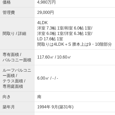
価格
4,980万円
管理費
29,000円
4LDK
洋室 7.3帖 1室
/
和室 6.0帖 1室
/
間取り / 詳細
洋室 6.0帖 1室
/
洋室 6.3帖 1室
/
LD 17.6帖 1室
間取りは4LDK＋S 謄本上は9・10階部分
専有面積 /
117.60㎡ / 10.60㎡
バルコニー面積
ルーフバルコニ
ー面積 /
6.00㎡ / - / -
テラス面積 /
専用庭面積
向き
南
築年月
1994年 9月(築31年)