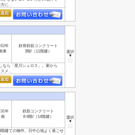
に...
52年
鉄骨鉄筋コンクリート
南東
3階/（11階建）
選択
▼
しなら「星川シュロス」。家から
メ...
31年
鉄筋コンクリート
南
8-9階/（14階建）
選択
▼
14階建ての物件。日中心地よく過ごせ