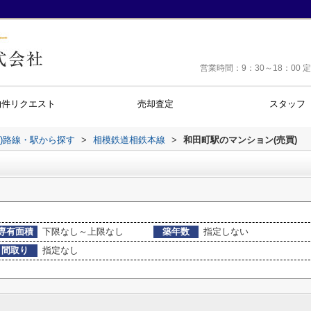
営業時間：9：30～18：0
物件リクエスト
売却査定
スタッフ
))路線・駅から探す
>
相模鉄道相鉄本線
>
和田町駅のマンション(売買)
専有面積
下限なし～上限なし
築年数
指定しない
間取り
指定なし