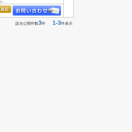
..
3
1-3
該当公開件数
件
件表示