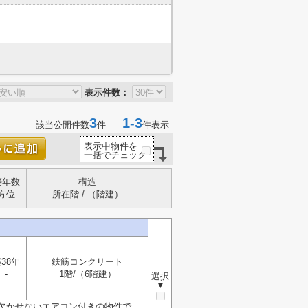
表示件数：
3
1-3
該当公開件数
件
件表示
表示中物件を
一括でチェック
築年数
構造
方位
所在階 / （階建）
38年
鉄筋コンクリート
-
1階/（6階建）
選択
▼
欠かせないエアコン付きの物件で