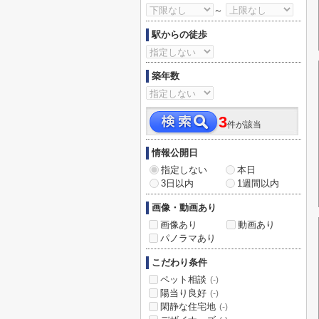
～
駅からの徒歩
築年数
3
件が該当
情報公開日
指定しない
本日
3日以内
1週間以内
画像・動画あり
画像あり
動画あり
パノラマあり
こだわり条件
ペット相談
(-)
陽当り良好
(-)
閑静な住宅地
(-)