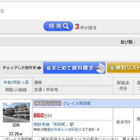
(3)
3
件が該当
並び順：
外観
/
間取り図
価格
駅徒歩
停歩
交通 / 所在地
間取り/面積
グレイス和田町
中古マンション
860
万円
築
徒歩3分
相鉄本線
「
和田町
」駅
1DK
神奈川県
横浜市保土ケ谷区
星川
３丁目9－6
27.26㎡
「グレイス和田町」：横浜市保土ケ谷区エリアの新居にピッタリ。夏も冬も