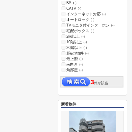
BS
(-)
CATV
(-)
インターネット対応
(-)
オートロック
(-)
TVモニタ付インターホン
(-)
宅配ボックス
(-)
2階以上
(-)
10階以上
(-)
20階以上
(-)
1階の物件
(-)
最上階
(-)
南向き
(-)
角部屋
(-)
3
件が該当
新着物件