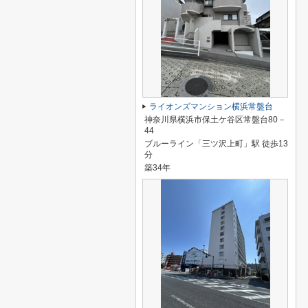
ライオンズマンション横浜常盤台
神奈川県横浜市保土ケ谷区常盤台80－
44
ブルーライン「三ツ沢上町」駅 徒歩13
分
築34年