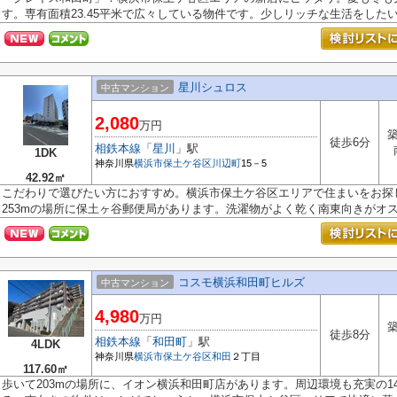
す。専有面積23.45平米で広々している物件です。少しリッチな生活をしたい方
星川シュロス
中古マンション
2,080
万円
築
徒歩6分
相鉄本線
「
星川
」駅
1DK
神奈川県
横浜市保土ケ谷区
川辺町
15－5
42.92㎡
こだわりで選びたい方におすすめ。横浜市保土ケ谷区エリアで住まいをお探
253mの場所に保土ヶ谷郵便局があります。洗濯物がよく乾く南東向きがオスス
コスモ横浜和田町ヒルズ
中古マンション
4,980
万円
築
徒歩8分
相鉄本線
「
和田町
」駅
4LDK
神奈川県
横浜市保土ケ谷区
和田
２丁目
117.60㎡
歩いて203mの場所に、イオン横浜和田町店があります。周辺環境も充実の