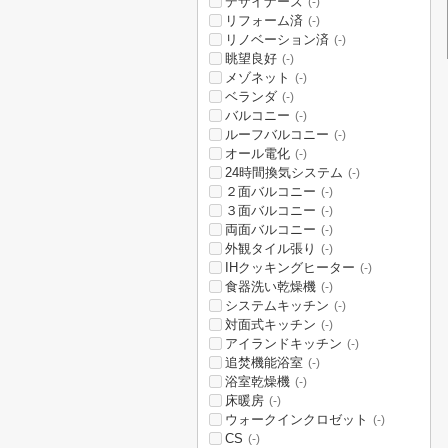
デザイナーズ
(-)
リフォーム済
(-)
リノベーション済
(-)
眺望良好
(-)
メゾネット
(-)
ベランダ
(-)
バルコニー
(-)
ルーフバルコニー
(-)
オール電化
(-)
24時間換気システム
(-)
２面バルコニー
(-)
３面バルコニー
(-)
両面バルコニー
(-)
外観タイル張り
(-)
IHクッキングヒーター
(-)
食器洗い乾燥機
(-)
システムキッチン
(-)
対面式キッチン
(-)
アイランドキッチン
(-)
追焚機能浴室
(-)
浴室乾燥機
(-)
床暖房
(-)
ウォークインクロゼット
(-)
CS
(-)