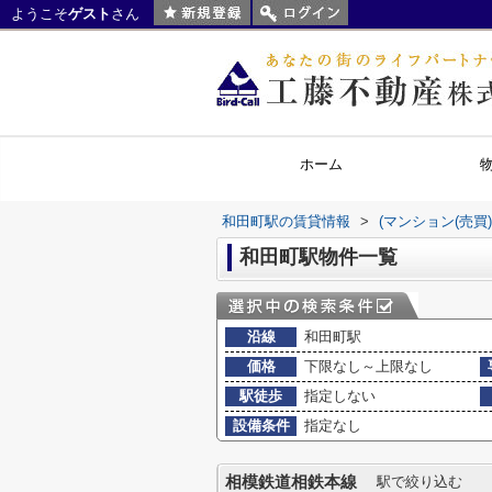
ようこそ
ゲスト
さん
ホーム
和田町駅の賃貸情報
>
(マンション(売買
和田町駅物件一覧
沿線
和田町駅
価格
下限なし～上限なし
駅徒歩
指定しない
設備条件
指定なし
相模鉄道相鉄本線
駅で絞り込む