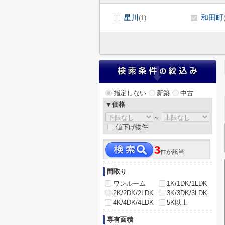
星川
和田町
(1)
指定しない
新築
中古
▼価格
～
値下げ物件
3
件が該当
間取り
ワンルーム
1K/1DK/1LDK
2K/2DK/2LDK
3K/3DK/3LDK
4K/4DK/4LDK
5K以上
専有面積