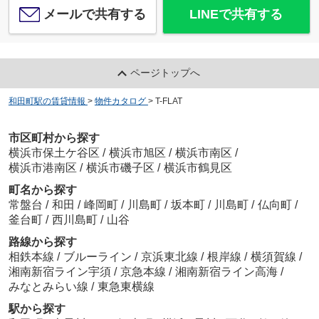
メールで共有する
LINEで共有する
ページトップへ
和田町駅の賃貸情報
>
物件カタログ
>
T-FLAT
市区町村から探す
横浜市保土ケ谷区
/
横浜市旭区
/
横浜市南区
/
横浜市港南区
/
横浜市磯子区
/
横浜市鶴見区
町名から探す
常盤台
/
和田
/
峰岡町
/
川島町
/
坂本町
/
川島町
/
仏向町
/
釜台町
/
西川島町
/
山谷
路線から探す
相鉄本線
/
ブルーライン
/
京浜東北線
/
根岸線
/
横須賀線
/
湘南新宿ライン宇須
/
京急本線
/
湘南新宿ライン高海
/
みなとみらい線
/
東急東横線
駅から探す