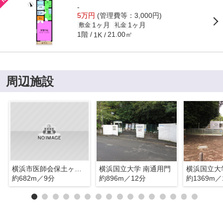
-
5万円
(管理費等：3,000円)
1ヶ月
1ヶ月
敷金
礼金
1階
21.00㎡
1K
周辺施設
横浜市医師会保土ヶ谷看護専門学校
横浜国立大学 南通用門
横浜国立大
約682m／9分
約896m／12分
約1369m／