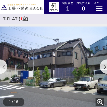
閲覧履歴
お気に入り
メニュー
1
0
T-FLAT (
1
室)
1 / 16