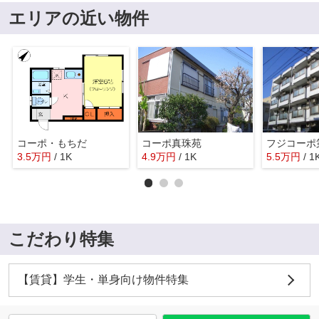
エリアの近い物件
コーポ・もちだ
コーポ真珠苑
フジコーポ
3.5
万
円
/ 1K
4.9
万
円
/ 1K
5.5
万
円
/ 1
こだわり特集
【賃貸】学生・単身向け物件特集