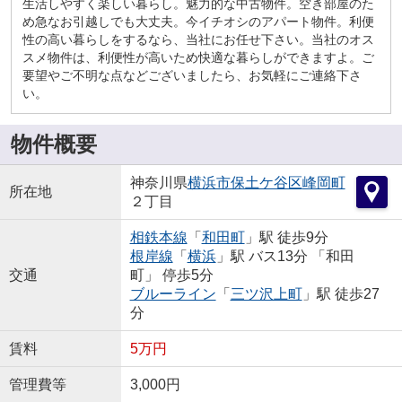
生活しやすく楽しい暮らし。魅力的な中古物件。空き部屋のた
め急なお引越しでも大丈夫。今イチオシのアパート物件。利便
性の高い暮らしをするなら、当社にお任せ下さい。当社のオス
スメ物件は、利便性が高いため快適な暮らしができますよ。ご
要望やご不明な点などございましたら、お気軽にご連絡下さ
い。
物件概要
神奈川県
横浜市保土ケ谷区
峰岡町
所在地
２丁目
相鉄本線
「
和田町
」駅 徒歩9分
根岸線
「
横浜
」駅 バス13分 「和田
交通
町」 停歩5分
ブルーライン
「
三ツ沢上町
」駅 徒歩27
分
賃料
5万円
管理費等
3,000円