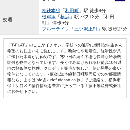
相鉄本線
「
和田町
」駅 徒歩9分
根岸線
「
横浜
」駅 バス13分 「和田
交通
町」 停歩5分
ブルーライン
「
三ツ沢上町
」駅 徒歩27分
「T-FLAT」のここがイチオシ。学校への通学に便利な学生さん
希望のお住まいをご提供します。断熱性や耐震性、経済性が共
に優れた木造がお勧めです。寒い日の続く冬場も快適な給湯機
能付き物件となっています。長く住み続けられる駅徒歩10分以
内の好条件な物件。クロゼット完備が嬉しい、使い勝手の良い
物件となっています。相模鉄道本線和田町駅周辺でのお部屋情
報なら、まずはinfo@kudofudosan.co.jpまでご連絡を。横浜市
保土ケ谷区の物件情報を豊富に扱っている工藤不動産株式会社
にお任せ下さい。