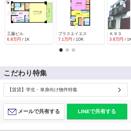
工藤ビル
プラスエイエス
Ｋ９３
6.8
万
円
/ 1K
7.1
万
円
/ 1DK
3.8
万
円
/ 1
こだわり特集
【賃貸】学生・単身向け物件特集
メールで共有する
LINEで共有する