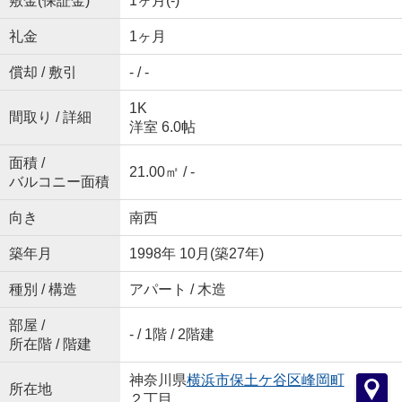
敷金(保証金)
1ヶ月(-)
礼金
1ヶ月
償却 / 敷引
- / -
1K
間取り / 詳細
洋室 6.0帖
面積 /
21.00㎡ / -
バルコニー面積
向き
南西
築年月
1998年 10月(築27年)
種別 / 構造
アパート / 木造
部屋 /
- / 1階 / 2階建
所在階 / 階建
神奈川県
横浜市保土ケ谷区
峰岡町
所在地
２丁目