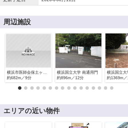
周辺施設
横浜市医師会保土ヶ谷看護専門学校
横浜国立大学 南通用門
横浜国立大
約682m／9分
約896m／12分
約1369m／
エリアの近い物件