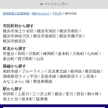
ページトップへ
和田町駅の賃貸情報
>
物件カタログ
>
T-FLAT
>
物件詳細
市区町村から探す
横浜市保土ケ谷区
/
横浜市旭区
/
横浜市南区
/
横浜市神奈川区
/
横浜市港南区
/
横浜市磯子区
/
横浜市鶴見区
町名から探す
常盤台
/
和田
/
川島町
/
峰岡町
/
坂本町
/
川島町
/
仏向町
/
釜台町
/
西川島町
/
山谷
路線から探す
相鉄本線
/
ブルーライン
/
京浜東北線
/
根岸線
/
横須賀線
/
湘南新宿ライン宇須
/
京急本線
/
湘南新宿ライン高海
/
みなとみらい線
/
東急東横線
駅から探す
和田町
/
上星川
/
三ツ沢上町
/
横浜
/
星川
/
西谷
/
鶴ケ峰
/
保土ケ谷
/
桜木町
/
阪東橋