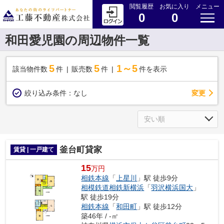
閲覧履歴
お気に入り
メニュー
0
0
和田愛児園の周辺物件一覧
5
5
1～5
該当物件数
件
販売数
件
件を表示
変更
絞り込み条件：
なし
釜台町貸家
賃貸 | 一戸建て
15
万円
相鉄本線
「
上星川
」駅 徒歩9分
相模鉄道相鉄新横浜
「
羽沢横浜国大
」
駅 徒歩19分
相鉄本線
「
和田町
」駅 徒歩12分
築46年 / -㎡