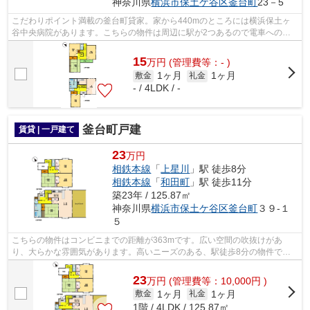
神奈川県
横浜市保土ケ谷区
釜台町
23－5
こだわりポイント満載の釜台町貸家。家から440mのところには横浜保土ヶ
谷中央病院があります。こちらの物件は周辺に駅が2つあるので電車へのア
クセスが便利な物件です。こちらは一戸建...
15
万
円
(管理費等：- )
1ヶ月
1ヶ月
敷金
礼金
- / 4LDK / -
釜台町戸建
賃貸 | 一戸建て
23
万円
相鉄本線
「
上星川
」駅 徒歩8分
相鉄本線
「
和田町
」駅 徒歩11分
築23年 / 125.87㎡
神奈川県
横浜市保土ケ谷区
釜台町
３９-１
５
こちらの物件はコンビニまでの距離が363mです。広い空間の吹抜けがあ
り、大らかな雰囲気があります。高いニーズのある、駅徒歩8分の物件で
す。お使いいただける駅は2駅あり、行き先に...
23
万
円
(管理費等：10,000円 )
1ヶ月
1ヶ月
敷金
礼金
1階 / 4LDK / 125.87㎡