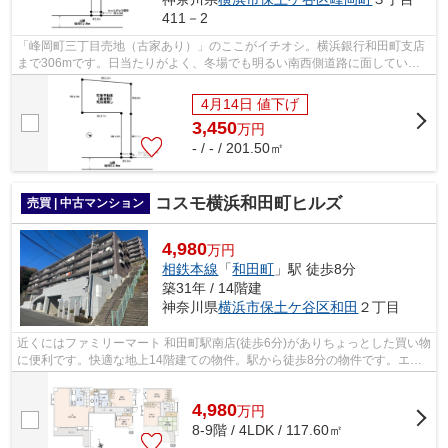
411－2
「峰岡町三丁目売地（古家あり）」のここがイチオシ。横浜銀行和田町支店
まで306mです。日当たりがよく、冬場でも明るい南西側道路に面していま
す。車庫・玄関・階段・地下室を建物と...
4月14日 値下げ
3,450
万
円
- / - / 201.50㎡
コスモ横浜和田町ヒルズ
売買 | 中古マンション
4,980
万円
相鉄本線
「
和田町
」駅 徒歩8分
築31年 / 14階建
神奈川県
横浜市保土ケ谷区
和田
２丁目
近くにはファミリーマート 和田町駅南店(徒歩6分)がありちょっとした買い物
に便利です。快適な地上14階建ての物件。駅から徒歩8分の物件です。エレ
ベーター付きの物件です。快適な住環...
4,980
万
円
8-9階 / 4LDK / 117.60㎡