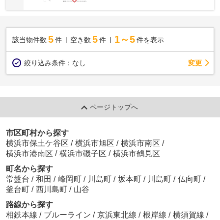
5
5
1～5
該当物件数
件
空き数
件
件を表示
変更
絞り込み条件：
なし
ページトップへ
市区町村から探す
横浜市保土ケ谷区
/
横浜市旭区
/
横浜市南区
/
横浜市港南区
/
横浜市磯子区
/
横浜市鶴見区
町名から探す
常盤台
/
和田
/
峰岡町
/
川島町
/
坂本町
/
川島町
/
仏向町
/
釜台町
/
西川島町
/
山谷
路線から探す
相鉄本線
/
ブルーライン
/
京浜東北線
/
根岸線
/
横須賀線
/