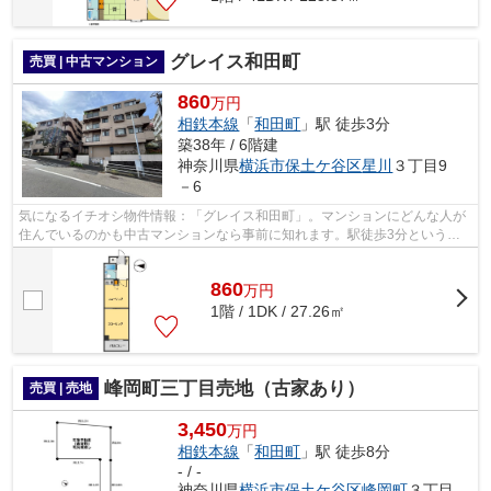
グレイス和田町
売買 | 中古マンション
860
万円
相鉄本線
「
和田町
」駅 徒歩3分
築38年 / 6階建
神奈川県
横浜市保土ケ谷区
星川
３丁目9
－6
気になるイチオシ物件情報：「グレイス和田町」。マンションにどんな人が
住んでいるのかも中古マンションなら事前に知れます。駅徒歩3分という立
地が魅力的な物件です。工藤不動産がご...
860
万
円
1階 / 1DK / 27.26㎡
峰岡町三丁目売地（古家あり）
売買 | 売地
3,450
万円
相鉄本線
「
和田町
」駅 徒歩8分
- / -
神奈川県
横浜市保土ケ谷区
峰岡町
３丁目