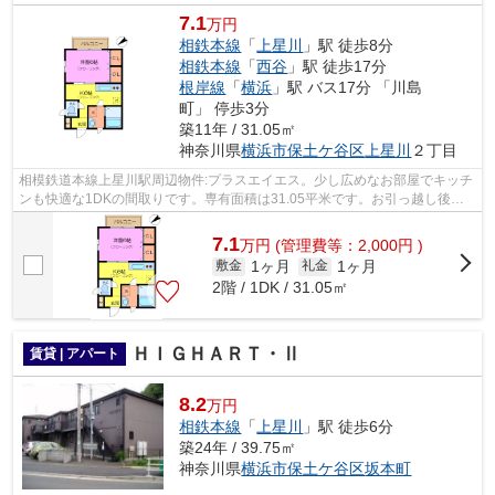
7.1
万円
相鉄本線
「
上星川
」駅 徒歩8分
相鉄本線
「
西谷
」駅 徒歩17分
根岸線
「
横浜
」駅 バス17分 「川島
町」 停歩3分
築11年 / 31.05㎡
神奈川県
横浜市保土ケ谷区
上星川
２丁目
相模鉄道本線上星川駅周辺物件:プラスエイエス。少し広めなお部屋でキッチ
ンも快適な1DKの間取りです。専有面積は31.05平米です。お引っ越し後の
サポートも充実したアパート物件。通勤...
7.1
万
円
(管理費等：2,000円 )
1ヶ月
1ヶ月
敷金
礼金
2階 / 1DK / 31.05㎡
ＨＩＧＨＡＲＴ・Ⅱ
賃貸 | アパート
8.2
万円
相鉄本線
「
上星川
」駅 徒歩6分
築24年 / 39.75㎡
神奈川県
横浜市保土ケ谷区
坂本町