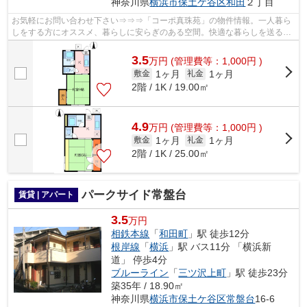
神奈川県
横浜市保土ケ谷区
和田
２丁目
お気軽にお問い合わせ下さい⇒⇒⇒「コーポ真珠苑」の物件情報。一人暮ら
しをする方にオススメ、暮らしに安らぎのある空間。快適な暮らしを送るた
めのエアコンを完備したアパートとなって...
3.5
万
円
(管理費等：1,000円 )
1ヶ月
1ヶ月
敷金
礼金
2階 / 1K / 19.00㎡
4.9
万
円
(管理費等：1,000円 )
1ヶ月
1ヶ月
敷金
礼金
2階 / 1K / 25.00㎡
パークサイド常盤台
賃貸 | アパート
3.5
万円
相鉄本線
「
和田町
」駅 徒歩12分
根岸線
「
横浜
」駅 バス11分 「横浜新
道」 停歩4分
ブルーライン
「
三ツ沢上町
」駅 徒歩23分
築35年 / 18.90㎡
神奈川県
横浜市保土ケ谷区
常盤台
16-6