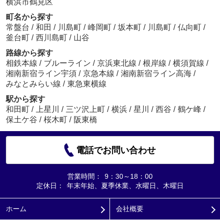
横浜市鶴見区
町名から探す
常盤台
/
和田
/
川島町
/
峰岡町
/
坂本町
/
川島町
/
仏向町
/
釜台町
/
西川島町
/
山谷
路線から探す
相鉄本線
/
ブルーライン
/
京浜東北線
/
根岸線
/
横須賀線
/
湘南新宿ライン宇須
/
京急本線
/
湘南新宿ライン高海
/
みなとみらい線
/
東急東横線
駅から探す
和田町
/
上星川
/
三ツ沢上町
/
横浜
/
星川
/
西谷
/
鶴ケ峰
/
保土ケ谷
/
桜木町
/
阪東橋
電話でお問い合わせ
営業時間：
9：30～18：00
定休日：
年末年始、夏季休業、水曜日、木曜日
ホーム
会社概要