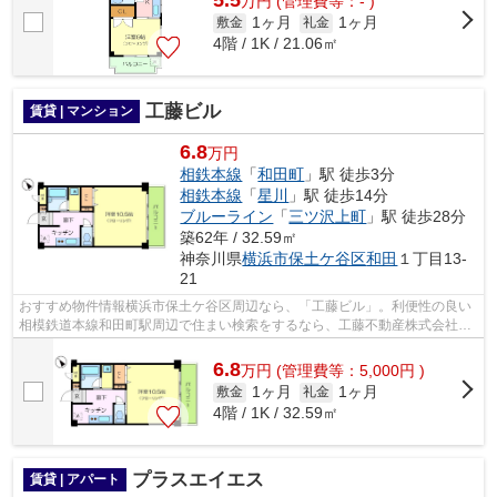
5.5
万
円
(管理費等：- )
1ヶ月
1ヶ月
敷金
礼金
4階 / 1K / 21.06㎡
工藤ビル
賃貸 | マンション
6.8
万円
相鉄本線
「
和田町
」駅 徒歩3分
相鉄本線
「
星川
」駅 徒歩14分
ブルーライン
「
三ツ沢上町
」駅 徒歩28分
築62年 / 32.59㎡
神奈川県
横浜市保土ケ谷区
和田
１丁目13-
21
おすすめ物件情報横浜市保土ケ谷区周辺なら、「工藤ビル」。利便性の良い
相模鉄道本線和田町駅周辺で住まい検索をするなら、工藤不動産株式会社に
ご連絡下さい。info@kudofudosan.co.j...
6.8
万
円
(管理費等：5,000円 )
1ヶ月
1ヶ月
敷金
礼金
4階 / 1K / 32.59㎡
プラスエイエス
賃貸 | アパート