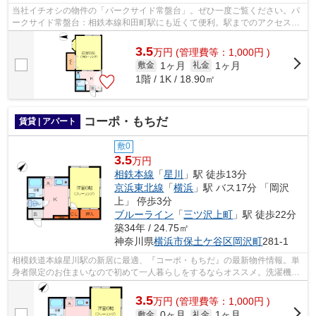
当社イチオシの物件の「パークサイド常盤台」。ぜひ一度ご覧ください。パ
ークサイド常盤台：相鉄本線和田町駅にも近くて便利。駅までのアクセスが
良い、徒歩12分のところに位置する物...
3.5
万
円
(管理費等：1,000円 )
1ヶ月
1ヶ月
敷金
礼金
1階 / 1K / 18.90㎡
コーポ・もちだ
賃貸 | アパート
敷0
3.5
万円
相鉄本線
「
星川
」駅 徒歩13分
京浜東北線
「
横浜
」駅 バス17分 「岡沢
上」 停歩3分
ブルーライン
「
三ツ沢上町
」駅 徒歩22分
築34年 / 24.75㎡
神奈川県
横浜市保土ケ谷区
岡沢町
281-1
相模鉄道本線星川駅の新居に最適、『コーポ・もちだ』の最新物件情報。単
身者限定のお住まいなので初めて一人暮らしをするならオススメ。洗濯機の
おけるスペースを室内に確保、生活し...
3.5
万
円
(管理費等：1,000円 )
0ヶ月
1ヶ月
敷金
礼金