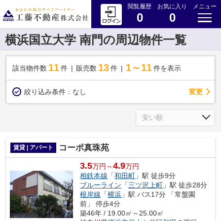
閲覧履歴
お気に入り
メニュー
0
0
横浜国立大学 南門の周辺物件一覧
11
13
1～11
該当物件数
件
販売数
件
件を表示
変更
絞り込み条件：
なし
コーポ真珠苑
賃貸 | アパート
3.5
4.9
万円～
万円
相鉄本線
「
和田町
」駅 徒歩9分
ブルーライン
「
三ツ沢上町
」駅 徒歩28分
根岸線
「
横浜
」駅 バス17分 「常盤園
前」 停歩4分
築46年 / 19.00㎡～25.00㎡