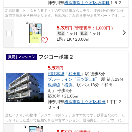
神奈川県
横浜市保土ケ谷区
坂本町
１５２
新着情報：ＨＩＧＨＡＲＴ・Ⅰの空室情報ならコチラ。徒歩2分の場所に横
浜市立坂本小学校があります。敷地内にごみ置き場があるアパートです。こ
ちらの物件はアパートです。内見のご連...
5.3
万
円
(管理費等：1,000円 )
1ヶ月
1ヶ月
敷金
礼金
1階 / 1K / 23.00㎡
フジコーポ第２
賃貸 | マンション
5.5
万円
相鉄本線
「
和田町
」駅 徒歩3分
ブルーライン
「
三ツ沢上町
」駅 徒歩29分
根岸線
「
横浜
」駅 バス13分 「和田
町」 停歩3分
築36年 / 21.06㎡
神奈川県
横浜市保土ケ谷区
和田
１丁目２
０－４
当社イチオシの物件「フジコーポ第２」、おすすめです。鉄骨造なので、し
っかりとした造りで信頼できる中古マンション。設備良し、レイアウトにも
こだわりのあるマンション。駐輪場付...