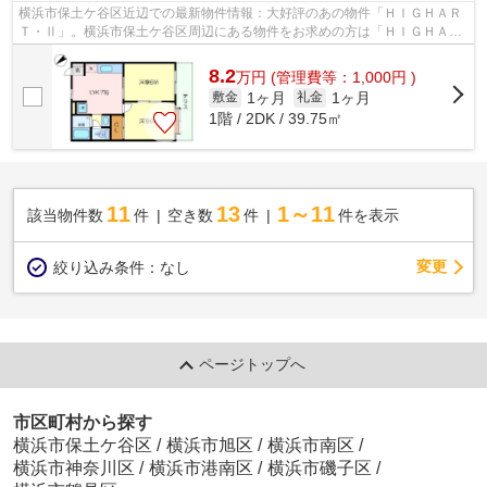
横浜市保土ケ谷区近辺での最新物件情報：大好評のあの物件「ＨＩＧＨＡＲ
Ｔ・Ⅱ」。横浜市保土ケ谷区周辺にある物件をお求めの方は「ＨＩＧＨＡＲ
Ｔ・Ⅱ」はいかがでしょうか。二人での...
8.2
万
円
(管理費等：1,000円 )
1ヶ月
1ヶ月
敷金
礼金
1階 / 2DK / 39.75㎡
11
13
1～11
該当物件数
件
空き数
件
件を表示
変更
絞り込み条件：
なし
ページトップへ
市区町村から探す
横浜市保土ケ谷区
/
横浜市旭区
/
横浜市南区
/
横浜市神奈川区
/
横浜市港南区
/
横浜市磯子区
/