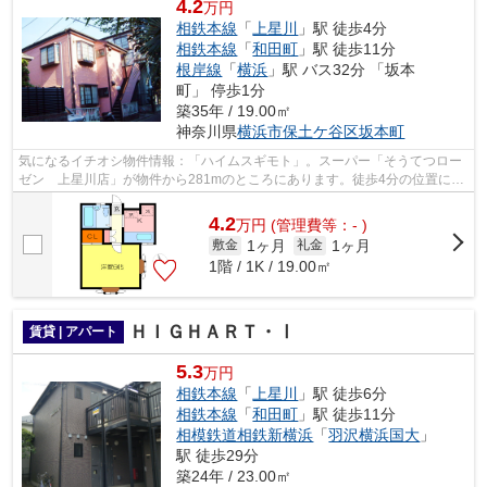
4.2
万円
相鉄本線
「
上星川
」駅 徒歩4分
相鉄本線
「
和田町
」駅 徒歩11分
根岸線
「
横浜
」駅 バス32分 「坂本
町」 停歩1分
築35年 / 19.00㎡
神奈川県
横浜市保土ケ谷区
坂本町
気になるイチオシ物件情報：「ハイムスギモト」。スーパー「そうてつロー
ゼン 上星川店」が物件から281mのところにあります。徒歩4分の位置に駅
がある物件です。平坦な場所にあるアパ...
4.2
万
円
(管理費等：- )
1ヶ月
1ヶ月
敷金
礼金
1階 / 1K / 19.00㎡
ＨＩＧＨＡＲＴ・Ⅰ
賃貸 | アパート
5.3
万円
相鉄本線
「
上星川
」駅 徒歩6分
相鉄本線
「
和田町
」駅 徒歩11分
相模鉄道相鉄新横浜
「
羽沢横浜国大
」
駅 徒歩29分
築24年 / 23.00㎡