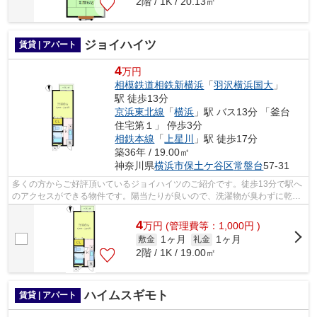
2階 / 1K / 20.13㎡
ジョイハイツ
賃貸 | アパート
4
万円
相模鉄道相鉄新横浜
「
羽沢横浜国大
」
駅 徒歩13分
京浜東北線
「
横浜
」駅 バス13分 「釜台
住宅第１」 停歩3分
相鉄本線
「
上星川
」駅 徒歩17分
築36年 / 19.00㎡
神奈川県
横浜市保土ケ谷区
常盤台
57-31
多くの方からご好評頂いているジョイハイツのご紹介です。徒歩13分で駅へ
のアクセスができる物件です。陽当たりが良いので、洗濯物が臭わずに乾き
ます。こちらのアパートから200mのと...
4
万
円
(管理費等：1,000円 )
1ヶ月
1ヶ月
敷金
礼金
2階 / 1K / 19.00㎡
ハイムスギモト
賃貸 | アパート