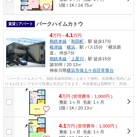
1階 / 1K / 24.75㎡
パークハイムカトウ
賃貸 | アパート
4
4.1
万円～
万円
相鉄本線
「
和田町
」駅 徒歩17分
根岸線
「
横浜
」駅 バス15分 「横浜新
道」 停歩7分
相鉄本線
「
上星川
」駅 徒歩15分
築30年 / 20.13㎡
神奈川県
横浜市保土ケ谷区
常盤台
『パークハイムカトウ』:相鉄本線和田町にも近くて便利。洗濯機が室内にお
けるお住まいですので快適な生活ができます。木造建築は面剛性で、高強度
なので安心して暮らせます。魅力的な...
4
万
円
(管理費等：1,000円 )
1ヶ月
1ヶ月
敷金
礼金
1階 / 1K / 20.13㎡
4.1
万
円
(管理費等：1,000円 )
1ヶ月
1ヶ月
敷金
礼金