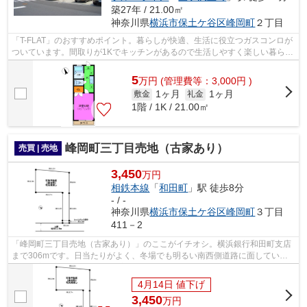
築27年 / 21.00㎡
神奈川県
横浜市保土ケ谷区
峰岡町
２丁目
「T-FLAT」のおすすめポイント。暮らしが快適、生活に役立つガスコンロが
ついています。間取りが1Kでキッチンがあるので生活しやすく楽しい暮ら
し。魅力的な中古物件。空き部屋のため...
5
万
円
(管理費等：3,000円 )
1ヶ月
1ヶ月
敷金
礼金
1階 / 1K / 21.00㎡
峰岡町三丁目売地（古家あり）
売買 | 売地
3,450
万円
相鉄本線
「
和田町
」駅 徒歩8分
- / -
神奈川県
横浜市保土ケ谷区
峰岡町
３丁目
411－2
「峰岡町三丁目売地（古家あり）」のここがイチオシ。横浜銀行和田町支店
まで306mです。日当たりがよく、冬場でも明るい南西側道路に面していま
す。車庫・玄関・階段・地下室を建物と...
4月14日 値下げ
3,450
万
円