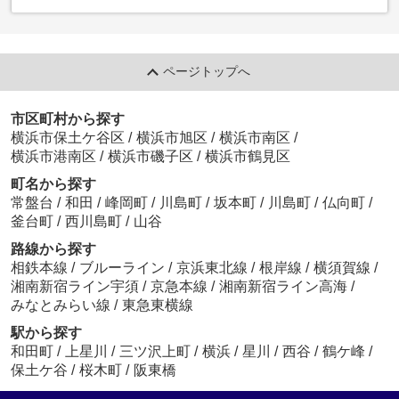
ページトップへ
市区町村から探す
横浜市保土ケ谷区
/
横浜市旭区
/
横浜市南区
/
横浜市港南区
/
横浜市磯子区
/
横浜市鶴見区
町名から探す
常盤台
/
和田
/
峰岡町
/
川島町
/
坂本町
/
川島町
/
仏向町
/
釜台町
/
西川島町
/
山谷
路線から探す
相鉄本線
/
ブルーライン
/
京浜東北線
/
根岸線
/
横須賀線
/
湘南新宿ライン宇須
/
京急本線
/
湘南新宿ライン高海
/
みなとみらい線
/
東急東横線
駅から探す
和田町
/
上星川
/
三ツ沢上町
/
横浜
/
星川
/
西谷
/
鶴ケ峰
/
保土ケ谷
/
桜木町
/
阪東橋