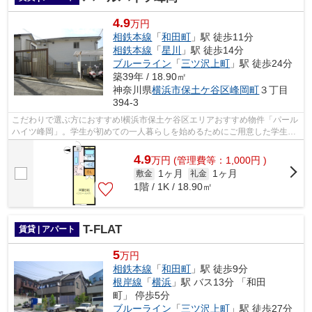
4.9
万円
相鉄本線
「
和田町
」駅 徒歩11分
相鉄本線
「
星川
」駅 徒歩14分
ブルーライン
「
三ツ沢上町
」駅 徒歩24分
築39年 / 18.90㎡
神奈川県
横浜市保土ケ谷区
峰岡町
３丁目
394‐3
こだわりで選ぶ方におすすめ!横浜市保土ケ谷区エリアおすすめ物件「パール
ハイツ峰岡」。学生が初めての一人暮らしを始めるためにご用意した学生希
望物件。始めての一人暮らしで料理も...
4.9
万
円
(管理費等：1,000円 )
1ヶ月
1ヶ月
敷金
礼金
1階 / 1K / 18.90㎡
T-FLAT
賃貸 | アパート
5
万円
相鉄本線
「
和田町
」駅 徒歩9分
根岸線
「
横浜
」駅 バス13分 「和田
町」 停歩5分
ブルーライン
「
三ツ沢上町
」駅 徒歩27分