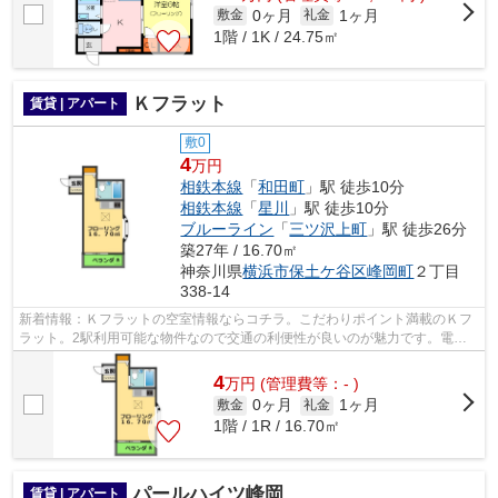
0ヶ月
1ヶ月
敷金
礼金
1階 / 1K / 24.75㎡
Ｋフラット
賃貸 | アパート
敷0
4
万円
相鉄本線
「
和田町
」駅 徒歩10分
相鉄本線
「
星川
」駅 徒歩10分
ブルーライン
「
三ツ沢上町
」駅 徒歩26分
築27年 / 16.70㎡
神奈川県
横浜市保土ケ谷区
峰岡町
２丁目
338-14
新着情報：Ｋフラットの空室情報ならコチラ。こだわりポイント満載のＫフ
ラット。2駅利用可能な物件なので交通の利便性が良いのが魅力です。電車
移動の多い方に嬉しい駅から徒歩10分の...
4
万
円
(管理費等：- )
0ヶ月
1ヶ月
敷金
礼金
1階 / 1R / 16.70㎡
パールハイツ峰岡
賃貸 | アパート