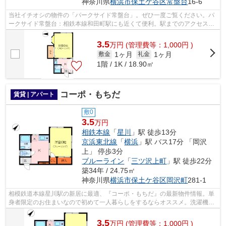
神奈川県
横浜市保土ケ谷区
常盤台
16-6
当社イチオシの物件の「パークサイド常盤台」。ぜひ一度ご覧ください。パ
ークサイド常盤台：相鉄本線和田町駅にも近くて便利。駅までのアクセスが
良い、徒歩12分のところに位置する物...
3.5
万
円
(管理費等：1,000円 )
1ヶ月
1ヶ月
敷金
礼金
1階 / 1K / 18.90㎡
コーポ・もちだ
賃貸 | アパート
敷0
3.5
万円
相鉄本線
「
星川
」駅 徒歩13分
京浜東北線
「
横浜
」駅 バス17分 「岡沢
上」 停歩3分
ブルーライン
「
三ツ沢上町
」駅 徒歩22分
築34年 / 24.75㎡
神奈川県
横浜市保土ケ谷区
岡沢町
281-1
相模鉄道本線星川駅の新居に最適、『コーポ・もちだ』の最新物件情報。単
身者限定のお住まいなので初めて一人暮らしをするならオススメ。洗濯機の
おけるスペースを室内に確保、生活し...
3.5
万
円
(管理費等：1,000円 )