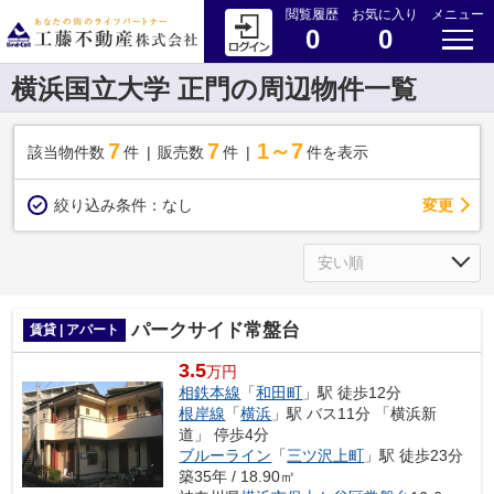
閲覧履歴
お気に入り
メニュー
0
0
横浜国立大学 正門の周辺物件一覧
7
7
1～7
該当物件数
件
販売数
件
件を表示
変更
絞り込み条件：
なし
パークサイド常盤台
賃貸 | アパート
3.5
万円
相鉄本線
「
和田町
」駅 徒歩12分
根岸線
「
横浜
」駅 バス11分 「横浜新
道」 停歩4分
ブルーライン
「
三ツ沢上町
」駅 徒歩23分
築35年 / 18.90㎡