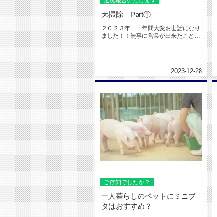
近況報告いたします
大掃除 Part①
２０２３年 一年間大変お世話になり
ました！！無事に営業が出来たことへ
の感謝を込めて、大掃除張り切って...
2023-12-28
ご存知でしたか？
一人暮らしのペットにミニブ
タはおすすめ？