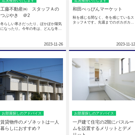
近況報告いたします
近況報告いたします
工藤不動産㈱ スタッフＡの
和田べっぴんマーケット
つぶやき ＠2
秋を感じる間なく、冬を感じているス
タッフＡです。先週までのポカポカ陽
冬らしい寒さだったり、ぽかぽか陽気
気は、どこへ行ってしまったのか。...
になったり。今年の冬は、どんな冬に
なるか楽しみなスタッフＡです(´...
2023-11-26
2023-11-1
お部屋探しのアドバイス
お部屋探しのアドバイス
賃貸物件のメゾネットは一人
一戸建て住宅の2階にバスルー
暮らしにおすすめ？
ムを設置するメリットとデメ
リット...