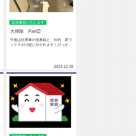
近況報告いたします
大掃除 Part②
午後は社用車の洗車組と、社内 床ワ
ックスがけ組に分かれます！ぴっかぴ
に
か～(o^-')b掃除機を丁寧に...
7
2023-12-28