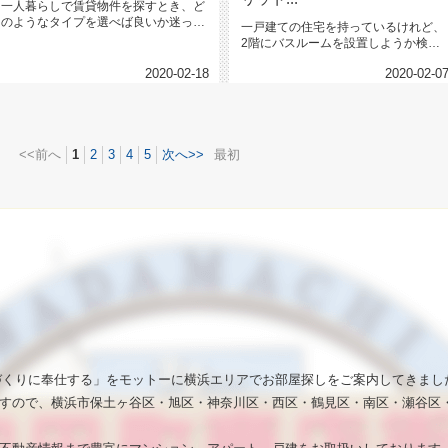
一人暮らしで賃貸物件を探すとき、ど
のようなタイプを選べば良いか迷って
一戸建ての住宅を持っているけれど、
しまいますよね。 マン...
2階にバスルームを設置しようか検討
している方は意外と多くいらっしゃ...
2020-02-18
2020-02-0
<<前へ
1
2
3
4
5
次へ>>
最初
いづくりに奉仕する」をモットーに横浜エリアでお部屋探しをご案内してきまし
すので、横浜市保土ヶ谷区・旭区・神奈川区・西区・鶴見区・南区・瀬谷区