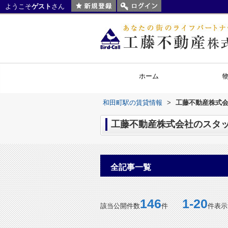
ようこそ
ゲスト
さん
ホーム
和田町駅の賃貸情報
>
工藤不動産株式会
工藤不動産株式会社のスタッ
全記事一覧
146
1-20
該当公開件数
件
件表示