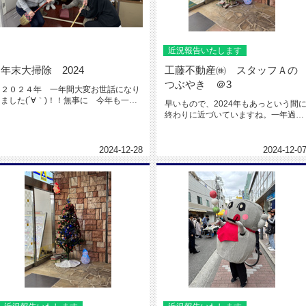
近況報告いたします
年末大掃除 2024
工藤不動産㈱ スタッフＡの
つぶやき ＠3
２０２４年 一年間大変お世話になり
ました(´∀｀)！！無事に 今年も一
早いもので、2024年もあっという間
年 営業が出来たことへの感謝を...
終わりに近づいていますね。一年過ぎ
るのが早すぎる。。。大変ご無...
2024-12-28
2024-12-0