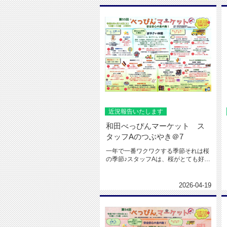
近況報告いたします
和田べっぴんマーケット ス
タッフAのつぶやき＠7
一年で一番ワクワクする季節それは桜
の季節♪スタッフAは、桜がとても好き
です。寒い冬を乗り越え、暖かく...
2026-04-19