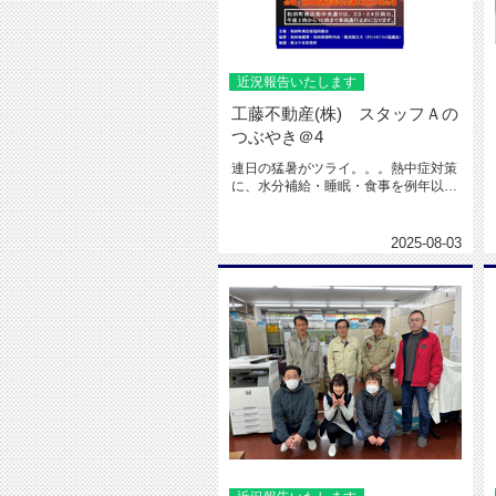
近況報告いたします
工藤不動産(株) スタッフＡの
つぶやき＠4
連日の猛暑がツライ。。。熱中症対策
に、水分補給・睡眠・食事を例年以上
に気を付けている スタッフＡです...
2025-08-03