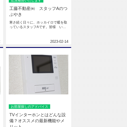
近況報告いたします
工藤不動産㈱ スタッフAのつ
ぶやき
寒さ続く日々に、ホッカイロで暖を取
っているスタッフAです。皆様 いか
がお過ごしでしょうか(^^)一般...
2
2023-02-14
お部屋探しのアドバイス
TVインターホンとはどんな設
備？オススメの最新機能やメ
リット...