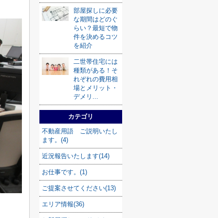
部屋探しに必要
な期間はどのぐ
らい？最短で物
件を決めるコツ
を紹介
二世帯住宅には
種類がある！そ
れぞれの費用相
場とメリット・
デメリ...
カテゴリ
不動産用語 ご説明いたし
ます。(4)
近況報告いたします(14)
お仕事です。(1)
ご提案させてください(13)
エリア情報(36)