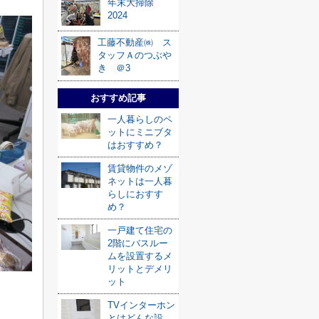
年末大掃除
2024
工藤不動産㈱ ス
タッフＡのつぶや
き ＠3
おすすめ記事
一人暮らしのペ
ットにミニブタ
はおすすめ？
賃貸物件のメゾ
ネットは一人暮
らしにおすす
め？
一戸建て住宅の
2階にバスルー
ムを設置するメ
リットとデメリ
ット
TVインターホン
とはどんな設