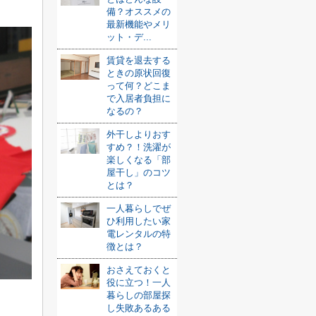
備？オススメの
最新機能やメリ
ット・デ...
賃貸を退去する
ときの原状回復
って何？どこま
で入居者負担に
なるの？
外干しよりおす
すめ？！洗濯が
楽しくなる「部
屋干し」のコツ
とは？
一人暮らしでぜ
ひ利用したい家
電レンタルの特
徴とは？
おさえておくと
役に立つ！一人
暮らしの部屋探
し失敗あるある