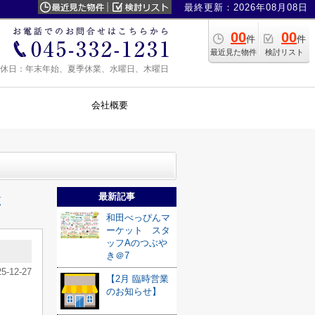
最終更新：2026年08月08日
00
00
件
件
最近見た物件
検討リスト
0 定休日：年末年始、夏季休業、水曜日、木曜日
会社概要
最新記事
覧
和田べっぴんマ
ーケット スタ
ッフAのつぶや
き＠7
25-12-27
【2月 臨時営業
のお知らせ】