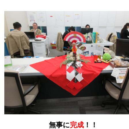
無事に
完成
！！