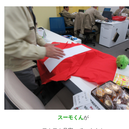
スーモくん
が