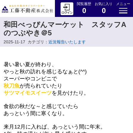
閲覧履歴
お気に入り
メニュー
0
0
和田べっぴんマーケット スタッフA
のつぶやき＠5
2025-11-17
カテゴリ：
近況報告いたします
暑い暑い夏が終わり、
やっと秋の訪れを感じるなぁと
(^^)
スーパーやコンビニで
秋刀魚
が売られていたり
サツマイモスイーツ
を見かけたり。
食欲の秋だな～と感じていたら
あっという間に寒くなり。
来月12月に入れば、あっという間に年末。