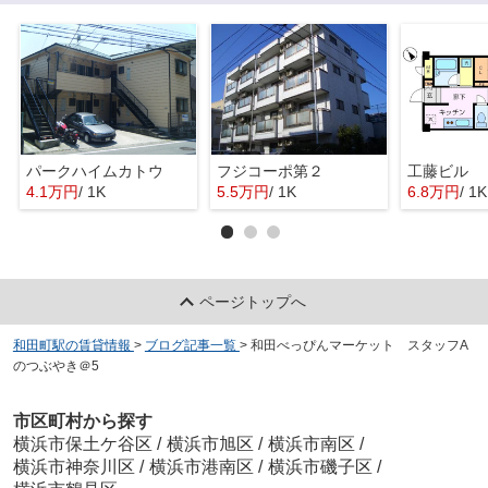
パークハイムカトウ
フジコーポ第２
工藤ビル
4.1万円
/ 1K
5.5万円
/ 1K
6.8万円
/ 1K
ページトップへ
和田町駅の賃貸情報
>
ブログ記事一覧
>
和田べっぴんマーケット スタッフA
のつぶやき＠5
市区町村から探す
横浜市保土ケ谷区
/
横浜市旭区
/
横浜市南区
/
横浜市神奈川区
/
横浜市港南区
/
横浜市磯子区
/