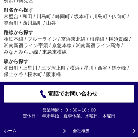
横浜市鶴見区
町名から探す
常盤台
/
和田
/
川島町
/
峰岡町
/
坂本町
/
川島町
/
仏向町
/
釜台町
/
西川島町
/
山谷
路線から探す
相鉄本線
/
ブルーライン
/
京浜東北線
/
根岸線
/
横須賀線
/
湘南新宿ライン宇須
/
京急本線
/
湘南新宿ライン高海
/
みなとみらい線
/
東急東横線
駅から探す
和田町
/
上星川
/
三ツ沢上町
/
横浜
/
星川
/
西谷
/
鶴ケ峰
/
保土ケ谷
/
桜木町
/
阪東橋
電話でお問い合わせ
営業時間：
9：30～18：00
定休日：
年末年始、夏季休業、水曜日、木曜日
ホーム
会社概要