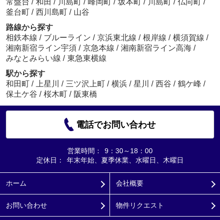
常盤台
/
和田
/
川島町
/
峰岡町
/
坂本町
/
川島町
/
仏向町
/
釜台町
/
西川島町
/
山谷
路線から探す
相鉄本線
/
ブルーライン
/
京浜東北線
/
根岸線
/
横須賀線
/
湘南新宿ライン宇須
/
京急本線
/
湘南新宿ライン高海
/
みなとみらい線
/
東急東横線
駅から探す
和田町
/
上星川
/
三ツ沢上町
/
横浜
/
星川
/
西谷
/
鶴ケ峰
/
保土ケ谷
/
桜木町
/
阪東橋
電話でお問い合わせ
営業時間：
9：30～18：00
定休日：
年末年始、夏季休業、水曜日、木曜日
ホーム
会社概要
お問い合わせ
物件リクエスト