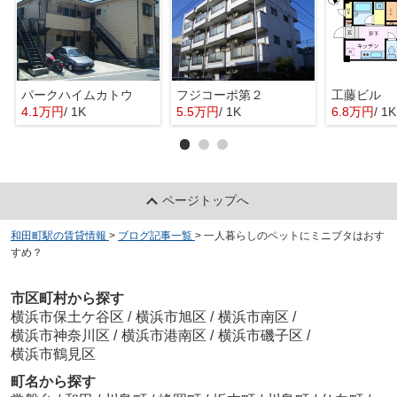
パークハイムカトウ
フジコーポ第２
工藤ビル
4.1万円
/ 1K
5.5万円
/ 1K
6.8万円
/ 1K
ページトップへ
和田町駅の賃貸情報
>
ブログ記事一覧
>
一人暮らしのペットにミニブタはおす
すめ？
市区町村から探す
横浜市保土ケ谷区
/
横浜市旭区
/
横浜市南区
/
横浜市神奈川区
/
横浜市港南区
/
横浜市磯子区
/
横浜市鶴見区
町名から探す